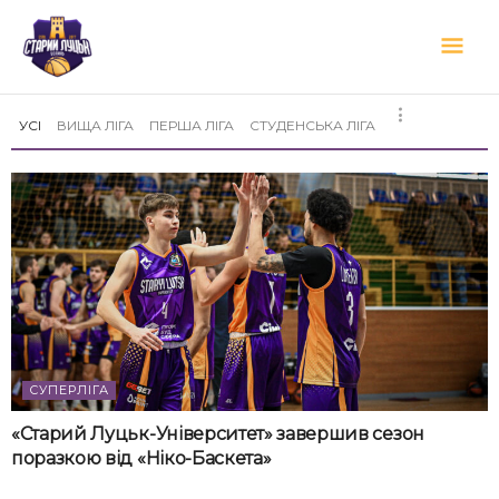
Перейти
Гол
до
вмісту
мен
УСІ
ВИЩА ЛІГА
ПЕРША ЛІГА
СТУДЕНСЬКА ЛІГА
СУПЕРЛІГА
«Старий Луцьк-Університет» завершив сезон
поразкою від «Ніко-Баскета»