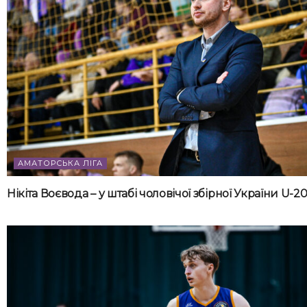
АМАТОРСЬКА ЛІГА
Нікіта Воєвода – у штабі чоловічої збірної України U-2