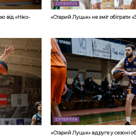
СУПЕРЛІГА
ю від «Ніко-
«Старий Луцьк» не зміг обіграти 
СУПЕРЛІГА
«Старий Луцьк» вдруге у сезоні о