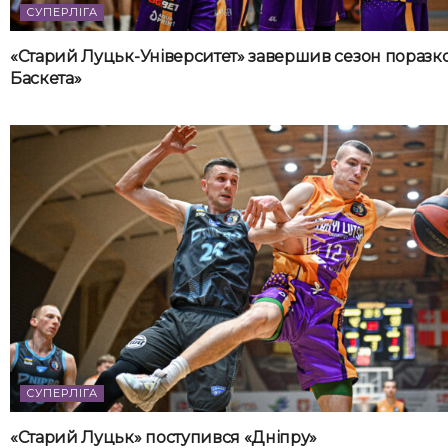
СУПЕРЛІГА
«Старий Луцьк-Університет» завершив сезон поразко
Баскета»
СУПЕРЛІГА
«Старий Луцьк» поступився «Дніпру»