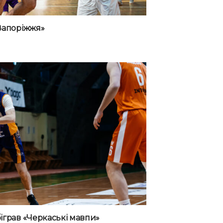
«Запоріжжя»
біграв «Черкаські мавпи»