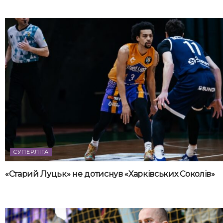
СУПЕРЛІГА
«Старий Луцьк» не дотиснув «Харківських Соколів»