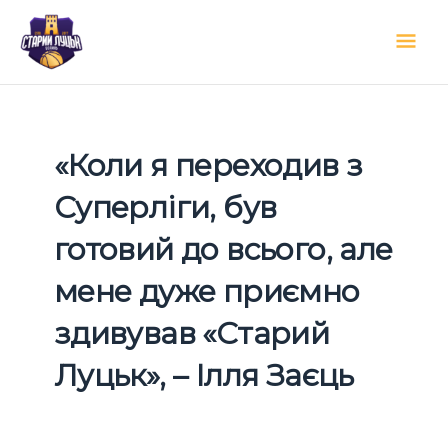
Перейти
Гол
до
вмісту
мен
«Коли я переходив з
Суперліги, був
готовий до всього, але
мене дуже приємно
здивував «Старий
Луцьк», – Ілля Заєць