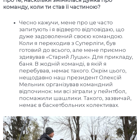
про те, наскільки змінилася думка про
команду, коли ти став її частиною?
Чесно кажучи, мене про це часто
запитують і я відверто відповідаю, що
дуже задоволений своєю командою.
Коли я переходив з Суперліги, був
готовий до всього, але мене приємно
здивував «Старий Луцьк». Для прикладу,
баня. В жодній команді, в якій я
перебував, немає такого. Окрім цього,
нещодавно наш президент Олексій
Мельник організував командний
відпочинок: ми всі зіграли у пейнтбол,
посмажили шашлики. Такого, зазвичай,
немає в баскетбольних колективах.