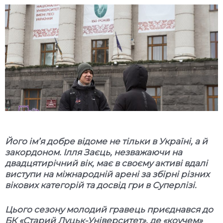
Його ім
’
я добре відоме не тільки в Україні, а й
закордоном. Ілля Заєць, незважаючи на
двадцятирічний вік, має в своєму активі вдалі
виступи на міжнародній арені за збірні різних
вікових категорій та досвід гри в Суперлізі.
Цього сезону молодий гравець приєднався до
БК «Старий Луцьк-Університет», де «коучем»