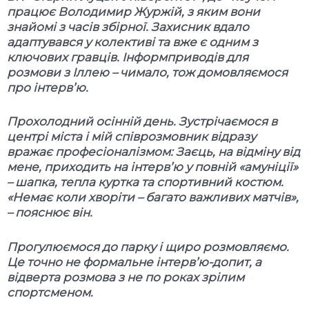
працює Володимир Журжій, з яким вони
знайомі з часів збірної. Захисник вдало
адаптувався у колективі та вже є одним з
ключових гравців. Інформприводів для
розмови з Іллею – чимало, тож домовляємося
про інтерв
’
ю.
Прохолодний осінній день. Зустрічаємося в
центрі міста і мій співрозмовник відразу
вражає професіоналізмом: Заєць, на відміну від
мене, приходить на інтерв’ю у повній «амуніції»
– шапка, тепла куртка та спортивний костюм.
«Немає коли хворіти – багато важливих матчів»,
– пояснює він.
Прогулюємося до парку і щиро розмовляємо.
Це точно не формальне інтерв
’ю-
допит, а
відверта розмова з не по роках зрілим
спортсменом.