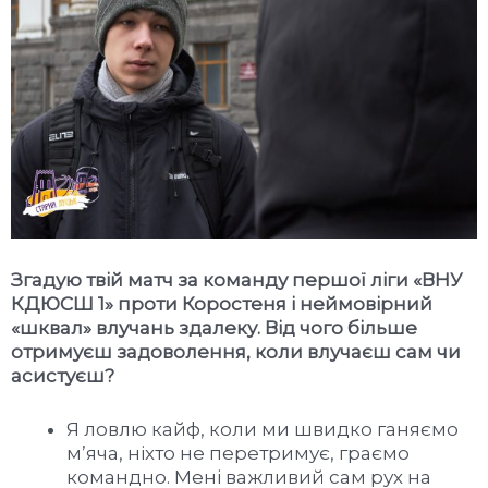
Згадую твій матч за команду першої ліги «ВНУ
КДЮСШ 1» проти Коростеня і неймовірний
«шквал» влучань здалеку. Від чого більше
отримуєш задоволення, коли влучаєш сам чи
асистуєш?
Я ловлю кайф, коли ми швидко ганяємо
м’яча, ніхто не перетримує, граємо
командно. Мені важливий сам рух на