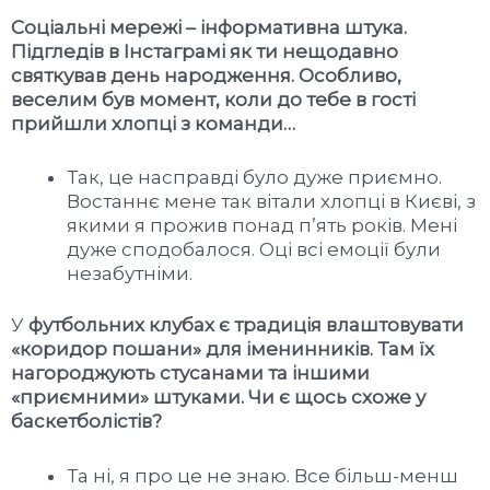
Соціальні мережі – інформативна штука.
Підгледів в Інстаграмі як ти нещодавно
святкував день народження. Особливо,
веселим був момент, коли до тебе в гості
прийшли хлопці з команди…
Так, це насправді було дуже приємно.
Востаннє мене так вітали хлопці в Києві, з
якими я прожив понад п’ять років. Мені
дуже сподобалося. Оці всі емоції були
незабутніми.
У
футбольних клубах є традиція влаштовувати
«коридор пошани» для іменинників. Там їх
нагороджують стусанами та іншими
«приємними» штуками. Чи є щось схоже у
баскетболістів?
Та ні, я про це не знаю. Все більш-менш