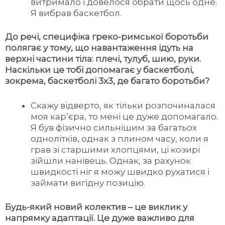
витримало і довелося обрати щось одне.
Я вибрав баскетбол.
До речі, специфіка греко-римської боротьби
полягає у тому, що навантаження ідуть на
верхні частини тіла: плечі, тулуб, шию, руки.
Наскільки це тобі допомагає у баскетболі,
зокрема, баскетболі 3х3, де багато боротьби?
Скажу відверто, як тільки розпочиналася
моя кар’єра, то мені це дуже допомагало.
Я був фізично сильнішим за багатьох
однолітків, однак з плином часу, коли я
грав зі старшими хлопцями, ці козирі
зійшли нанівець. Однак, за рахунок
швидкості ніг я можу швидко рухатися і
займати вигідну позицію.
Будь-який новий колектив – це виклик у
напрямку адаптації. Це дуже важливо для