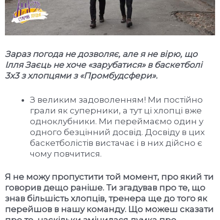
Зараз погода не дозволяє, але я не вірю, що
Ілля Заєць не хоче «зарубатися» в баскетболі
3х3 з хлопцями з «Промбудсфери».
З великим задоволенням! Ми постійно
грали як суперники, а тут ці хлопці вже
одноклубники. Ми переймаємо один у
одного безцінний досвід. Досвіду в цих
баскетболістів вистачає і в них дійсно є
чому повчитися.
Я не можу пропустити той момент, про який ти
говорив дещо раніше. Ти згадував про те, що
знав більшість хлопців, тренера ще до того як
перейшов в нашу команду. Що можеш сказати