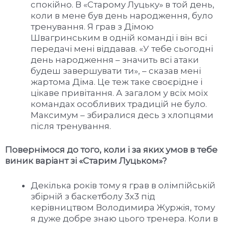
спокійно. В «Старому Луцьку» в той день,
коли в мене був день народження, було
тренування. Я грав з Дімою
Швагринським в одній команді і він всі
передачі мені віддавав. «У тебе сьогодні
день народження – значить всі атаки
будеш завершувати ти», – сказав мені
жартома Діма. Це теж таке своєрідне і
цікаве привітання. А загалом у всіх моїх
командах особливих традицій не було.
Максимум – збиралися десь з хлопцями
після тренування.
Повернімося до того, коли і за яких умов в тебе
виник варіант зі «Старим Луцьком»?
Декілька років тому я грав в олімпійській
збірній з баскетболу 3х3 під
керівництвом Володимира Журжія, тому
я дуже добре знаю цього тренера. Коли в