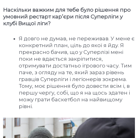
Наскільки важким для тебе було рішення про
умовний рестарт кар
’
єри після Суперліги у
клубі Вищої ліги?
Я довго не думав, не переживав. У мене є
конкретний план, ціль до якої я йду. Я
прекрасно бачив, що у Суперлізі мені
поки не вдається закріпитися,
отримувати достатньо ігрового часу. Тим
паче, з огляду на те, який зараз рівень
гравців Суперліги і легіонерів зокрема.
Тому, моє рішення було довести всім і, в
першу чергу, собі, що я на щось здатен і
можу грати баскетбол на найвищому
рівні.