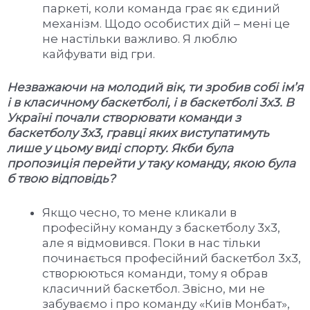
паркеті, коли команда грає як єдиний
механізм. Щодо особистих дій – мені це
не настільки важливо. Я люблю
кайфувати від гри.
Незважаючи на молодий вік, ти зробив собі ім’
я
і в класичному баскетболі, і в баскетболі 3х3. В
Україні почали створювати команди з
баскетболу 3х3, гравці яких виступатимуть
лише у цьому виді спорту. Якби була
пропозиція перейти у таку команду, якою була
б твою відповідь?
Якщо чесно, то мене кликали в
професійну команду з баскетболу 3х3,
але я відмовився. Поки в нас тільки
починається професійний баскетбол 3х3,
створюються команди, тому я обрав
класичний баскетбол. Звісно, ми не
забуваємо і про команду «Київ Монбат»,