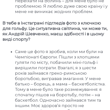
переїхати на Волинь – для мене було не
проблемою. Я люблю дуже свою країну і у
мене не виникає жодних проблем.
В тебе в Інстаграмі підгледів фото з ключкою
для гольфу. Це ситуативна світлина, чи може ти,
як Андрій Шевченко, маєш здібності і в цьому
виді спорту?
Саме це фото я зробив, коли ми були на
Чемпіонаті Європи. Пішли з хлопцями
гуляти по місту, побачили міні-гольф і
вирішили пограти. Взагалі, я з шести
років займався греко-римською
боротьбою, вигравав змагання. У мене
батько – борець, а мама – баскетболістка.
Тому в мене було таке розмежування: я
спочатку пішов на боротьбу, потім – на
баскетбол. Одночасно займався тим та
іншим. Моє здоров’я просто не