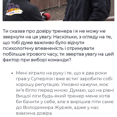
Ти сказав про довіру тренера і я не можу не
звернути на це увагу. Наскільки, з огляду на те,
що тобі дуже важливо було відчути
психологічну впевненість і отримувати
побільше ігрового часу, ти звертав увагу на цей
фактор при виборі команди?
Мені зіграло на руку і те, що я два роки
грав у Суперлізі і вже встиг заробити собі
хорошу репутацію. Умовно кажучи, моє
ім’я бігло перед мною. Думаю, що на рівні
Вищої ліги будь-який тренер мене хотів
би бачити у себе, але я вирішив піти саме
до Володимира Журжія, адже у нас
взаємна довіра.