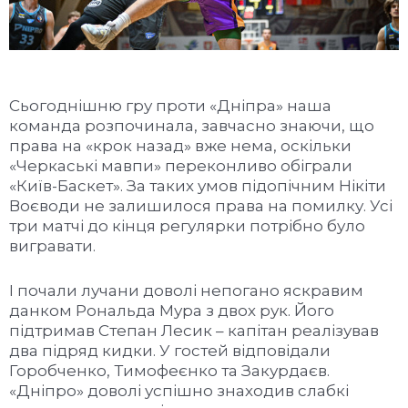
Сьогоднішню гру проти «Дніпра» наша
команда розпочинала, завчасно знаючи, що
права на «крок назад» вже нема, оскільки
«Черкаські мавпи» переконливо обіграли
«Київ-Баскет». За таких умов підопічним Нікіти
Воєводи не залишилося права на помилку. Усі
три матчі до кінця регулярки потрібно було
вигравати.
І почали лучани доволі непогано яскравим
данком Рональда Мура з двох рук. Його
підтримав Степан Лесик – капітан реалізував
два підряд кидки. У гостей відповідали
Горобченко, Тимофеєнко та Закурдаєв.
«Дніпро» доволі успішно знаходив слабкі