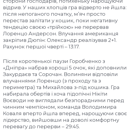
сторони господарів, потихеньку нарощуючи
відрив. У наших хлопців гра відверто не йшла:
після непоганого початку, мʼяч просто
перестав залітати у кошик, поки негативну
тендецію своєю «трійкою» не перервав
Лоренцо Андерсон. Влучання американця
закріпив Дюпін: Олександр реалізував 2+1.
Рахунок першої чверті – 13:17.
Після коротенької паузи Горобченко з
«Дніпра» набрав хороші 5 очок, які доповнили
Закурдаєв та Сорочан. Волиняни відповіли
влучаннями Лоренцо (з проходу та з
периметра) та Михайлова з-під кошика. Гра
набирала обертів і хоча підопічні Нікіти
Воєводи не виглядали безпорадними перед
чинним чемпіоном, команда Володимира
Коваля вперто йшла вперед, нарощуючи своє
лідерство, вийшовши на доволі комфортну
перевагу до перерви – 29:45.