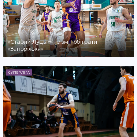
«Старий Луцьк» не зміг обіграти
«Запоріжжя»
СУПЕРЛІГА