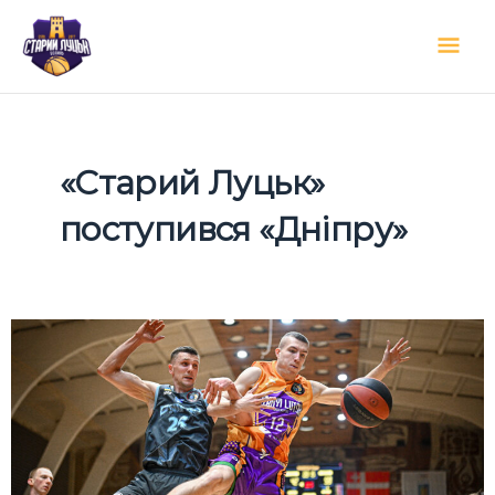
Перейти
Гол
до
вмісту
мен
«Старий Луцьк»
поступився «Дніпру»