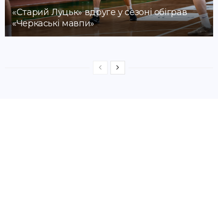
«Старий Луцьк» вдруге у сезоні обіграв
«Черкаські мавпи»