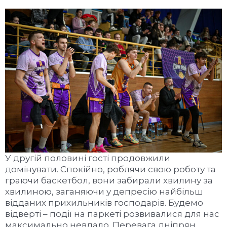
У другій половині гості продовжили
домінувати. Спокійно, роблячи свою роботу та
граючи баскетбол, вони забирали хвилину за
хвилиною, заганяючи у депресію найбільш
відданих прихильників господарів. Будемо
відверті – події на паркеті розвивалися для нас
максимально невдало. Перевага дніпрян