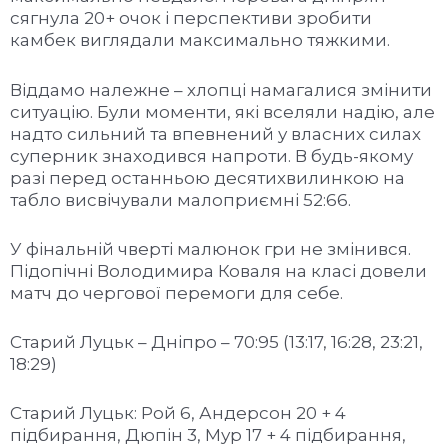
сягнула 20+ очок і перспективи зробити
камбек виглядали максимально тяжкими.
Віддамо належне – хлопці намагалися змінити
ситуацію. Були моменти, які вселяли надію, але
надто сильний та впевнений у власних силах
суперник знаходився напроти. В будь-якому
разі перед останньою десятихвилинкою на
табло висвічували малоприємні 52:66.
У фінальній чверті малюнок гри не змінився.
Підопічні Володимира Коваля на класі довели
матч до чергової перемоги для себе.
Старий Луцьк – Дніпро – 70:95 (13:17, 16:28, 23:21,
18:29)
Старий Луцьк: Рой 6, Андерсон 20 + 4
підбирання, Дюпін 3, Мур 17 + 4 підбирання,