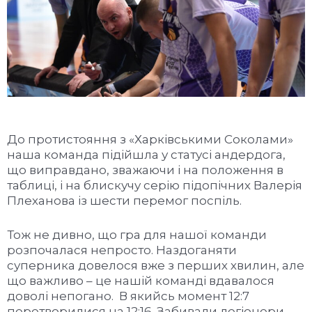
До протистояння з «Харківськими Соколами»
наша команда підійшла у статусі андердога,
що виправдано, зважаючи і на положення в
таблиці, і на блискучу серію підопічних Валерія
Плеханова із шести перемог поспіль.
Тож не дивно, що гра для нашої команди
розпочалася непросто. Наздоганяти
суперника довелося вже з перших хвилин, але
що важливо – це нашій команді вдавалося
доволі непогано. В якийсь момент 12:7
перетворилися на 12:16. Забивали легіонери,