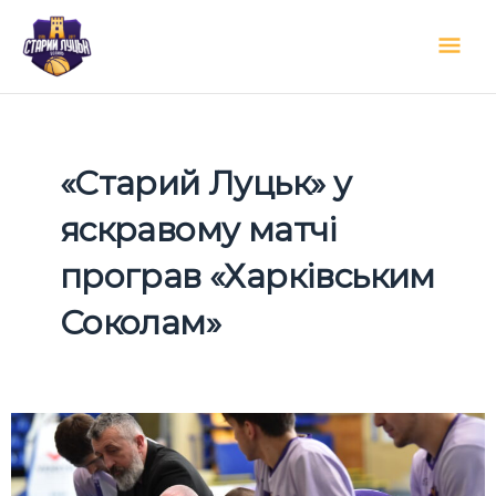
Перейти
Гол
до
вмісту
мен
«Старий Луцьк» у
яскравому матчі
програв «Харківським
Соколам»