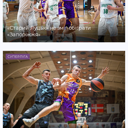
«Старий Луцьк» не зміг обіграти
«Запоріжжя»
СУПЕРЛІГА