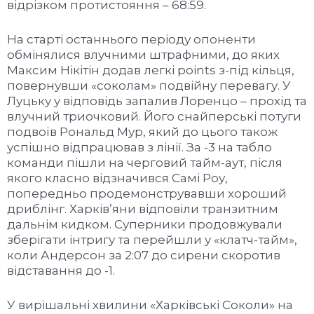
відрізком протистояння – 68:59.
На старті останнього періоду опоненти
обмінялися влучними штрафними, до яких
Максим Нікітін додав легкі points з-під кільця,
повернувши «соколам» подвійну перевагу. У
Луцьку у відповідь запалив Лоренцо – прохід та
влучний триочковий. Його снайперські потуги
подвоїв Рональд Мур, який до цього також
успішно відпрацював з лінії. За -3 на табло
команди пішли на черговий тайм-аут, після
якого класно відзначився Самі Роу,
попередньо продемонструвавши хороший
дриблінг. Харків’яни відповіли транзитним
дальнім кидком. Суперники продовжували
зберігати інтригу та перейшли у «клатч-тайм»,
коли Андерсон за 2:07 до сирени скоротив
відставання до -1.
У вирішальні хвилини «Харківські Соколи» на