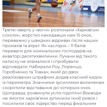
Третю чверть у «вогні» розпочали «Харківські
соколи», жорстко накидавши нам 15 очок,
переважно у швидких відривах після наших
промахів та втрат. Як наслідок – 11 балів
переваги для номінальних господарів на
екваторі десятихвилинки. Лучани від такого
натиску не зламалися і спробували
відповідати. Набирали Роу, Лоренцо,
Горобченко та Товкач, який до двох
реалізованих штрафних додав класний кидок
із периметра. Значними зусиллями волинянам
скоротили відставання до чотирьох очок.
Щоправда, розвинути успіх підопічні Воєводи
не змогли: харків’яни зупинили їхній ривок і
посилили своє лідерство перед фінальним