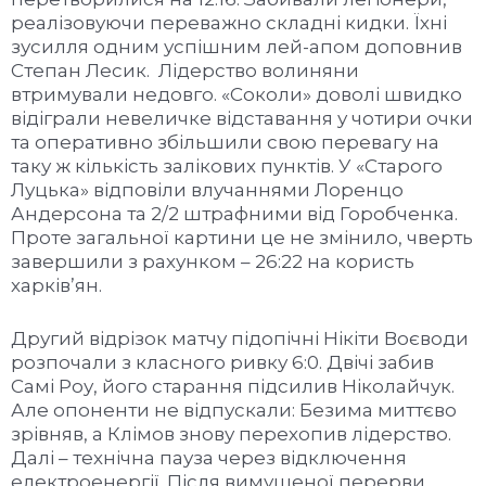
реалізовуючи переважно складні кидки. Їхні
зусилля одним успішним лей-апом доповнив
Степан Лесик. Лідерство волиняни
втримували недовго. «Соколи» доволі швидко
відіграли невеличке відставання у чотири очки
та оперативно збільшили свою перевагу на
таку ж кількість залікових пунктів. У «Старого
Луцька» відповіли влучаннями Лоренцо
Андерсона та 2/2 штрафними від Горобченка.
Проте загальної картини це не змінило, чверть
завершили з рахунком – 26:22 на користь
харків’ян.
Другий відрізок матчу підопічні Нікіти Воєводи
розпочали з класного ривку 6:0. Двічі забив
Самі Роу, його старання підсилив Ніколайчук.
Але опоненти не відпускали: Безима миттєво
зрівняв, а Клімов знову перехопив лідерство.
Далі – технічна пауза через відключення
електроенергії. Після вимушеної перерви