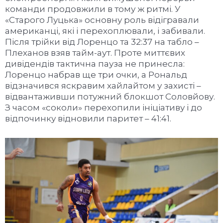
команди продовжили в тому ж ритмі. У
«Старого Луцька» основну роль відігравали
американці, які і перехоплювали, і забивали.
Після трійки від Лоренцо та 32:37 на табло –
Плеханов взяв тайм-аут. Проте миттєвих
дивідендів тактична пауза не принесла:
Лоренцо набрав ще три очки, а Рональд
відзначився яскравим хайлайтом у захисті –
відвантаживши потужний блокшот Соловйову.
З часом «соколи» перехопили ініціативу і до
відпочинку відновили паритет – 41:41.