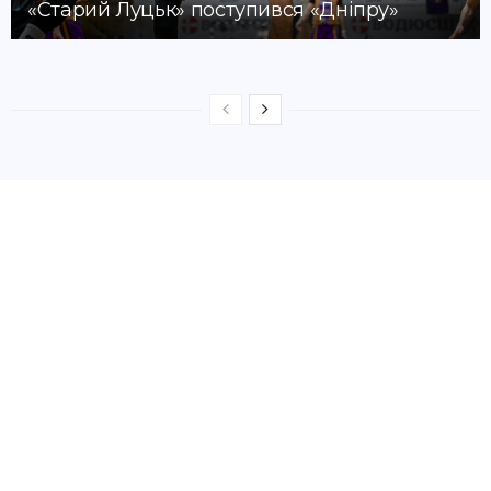
«Старий Луцьк» поступився «Дніпру»