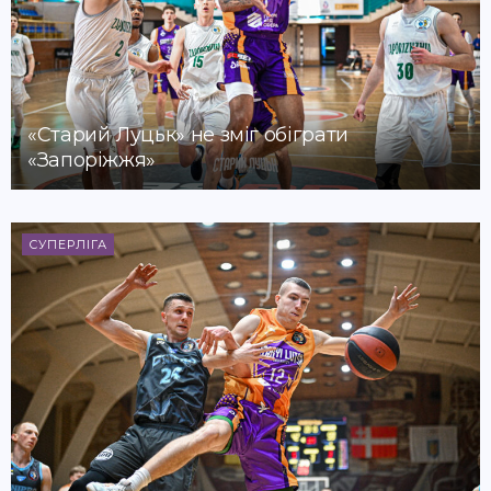
«Старий Луцьк» не зміг обіграти
«Запоріжжя»
СУПЕРЛІГА