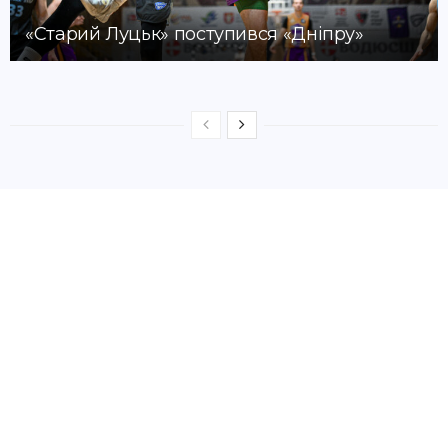
«Старий Луцьк» поступився «Дніпру»