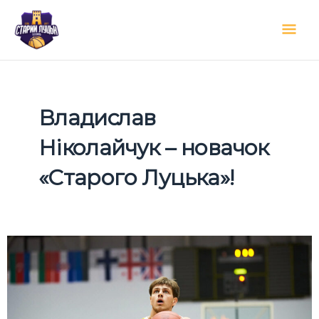
Перейти
Гол
до
вмісту
мен
Владислав
Ніколайчук – новачок
«Старого Луцька»!