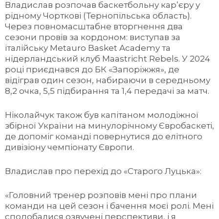
Владислав розпочав баскетбольну кар’єру у
рідному Чорткові (Тернопільська область).
Через повномасштабне вторгнення два
сезони провів за кордоном: виступав за
італійську Metauro Basket Academy та
нідерландський клуб Maastricht Rebels. У 2024
році приєднався до БК «Запоріжжя», де
відіграв один сезон, набираючи в середньому
8,2 очка, 5,5 підбирання та 1,4 передачі за матч.
Ніколайчук також був капітаном молодіжної
збірної України на минулорічному Євробаскеті,
де допоміг команді повернутися до елітного
дивізіону чемпіонату Європи.
Владислав про перехід до «Старого Луцька»:
«Головний тренер розповів мені про плани
команди на цей сезон і бачення моєї ролі. Мені
сподобалися озвучені перспективи, і я