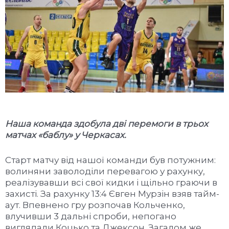
Наша команда здобула дві перемоги в трьох
матчах «баблу» у Черкасах.
Старт матчу від нашої команди був потужним:
волиняни заволоділи перевагою у рахунку,
реалізувавши всі свої кидки і щільно граючи в
захисті. За рахунку 13:4 Євген Мурзін взяв тайм-
аут. Впевнено гру розпочав Кольченко,
влучивши 3 дальні спроби, непогано
виглядали Коцько та Джексон. Загалом же