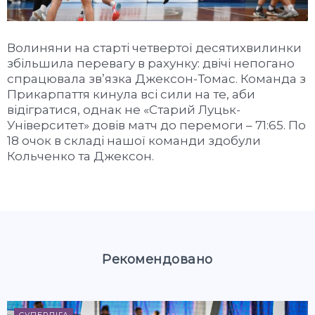
Волиняни на старті четвертої десятихвилинки
збільшила перевагу в рахунку: двічі непогано
спрацювала зв’язка Джексон-Томас. Команда з
Прикарпаття кинула всі сили на те, аби
відігратися, однак не «Старий Луцьк-
Університет» довів матч до перемоги – 71:65. По
18 очок в складі нашої команди здобули
Кольченко та Джексон.
Рекомендовано