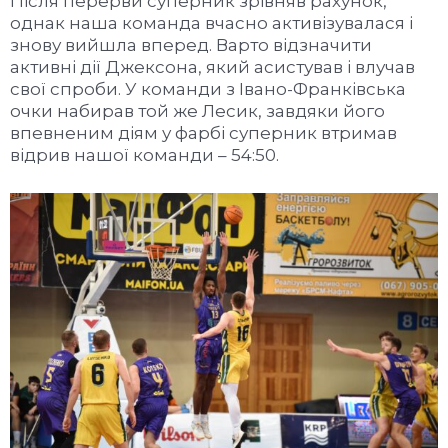
Після перерви суперник зрівняв рахунок,
однак наша команда вчасно активізувалася і
знову вийшла вперед. Варто відзначити
активні дії Джексона, який асистував і влучав
свої спроби. У команди з Івано-Франківська
очки набирав той же Лесик, завдяки його
впевненим діям у фарбі суперник втримав
відрив нашої команди – 54:50.