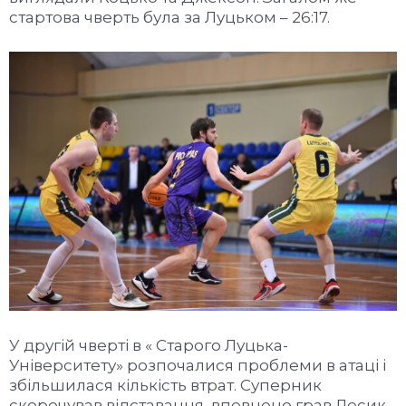
стартова чверть була за Луцьком – 26:17.
У другій чверті в « Старого Луцька-
Університету» розпочалися проблеми в атаці і
збільшилася кількість втрат. Суперник
скорочував відставання, впевнено грав Лесик,