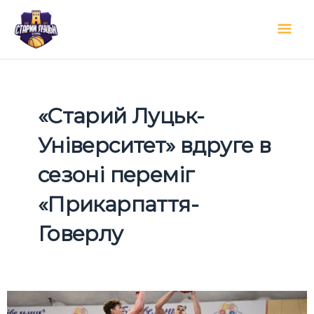
Перейти
Гол
до
вмісту
мен
«Старий Луцьк-
Університет» вдруге в
сезоні переміг
«Прикарпаття-
Говерлу