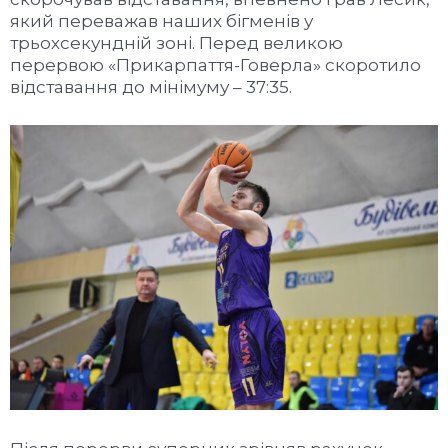
який переважав наших бігменів у
трьохсекундній зоні. Перед великою
перервою «Прикарпаття-Говерла» скоротило
відcтавання до мінімуму – 37:35.