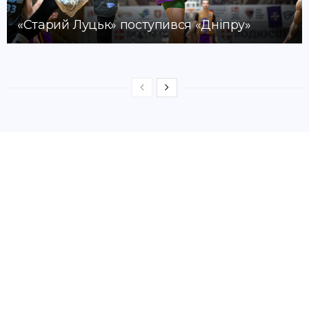
«Старий Луцьк» поступився «Дніпру»