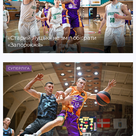
«Старий Луцьк» не зміг обіграти
«Запоріжжя»
СУПЕРЛІГА