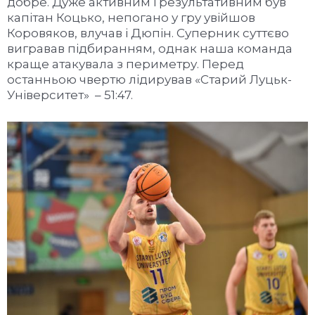
добре. Дуже активним і результативним був
капітан Коцько, непогано у гру увійшов
Коровяков, влучав і Дюпін. Суперник суттєво
вигравав підбиранням, однак наша команда
краще атакувала з периметру. Перед
останньою чвертю лідирував «Старий Луцьк-
Університет» – 51:47.