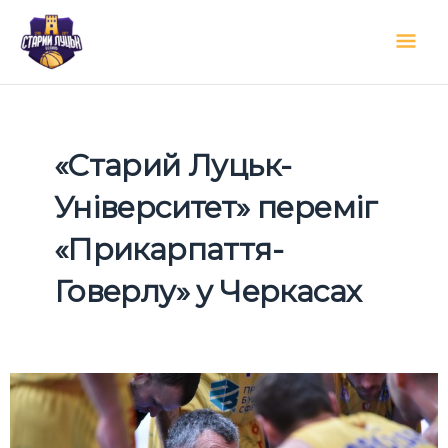
Перейти
Гол
до
вмісту
мен
«Старий Луцьк-
Університет» переміг
«Прикарпаття-
Говерлу» у Черкасах