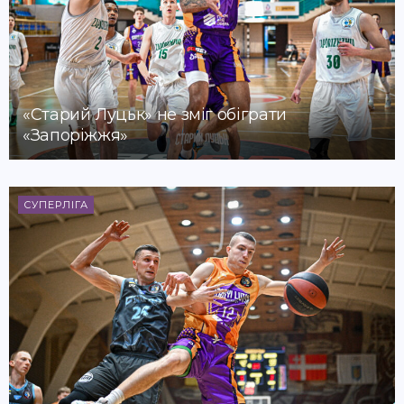
«Старий Луцьк» не зміг обіграти
«Запоріжжя»
СУПЕРЛІГА