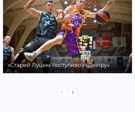
«Старий Луцьк» поступився «Дніпру»