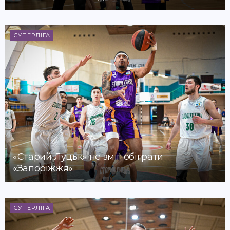
СУПЕРЛІГА
«Старий Луцьк» не зміг обіграти
«Запоріжжя»
СУПЕРЛІГА