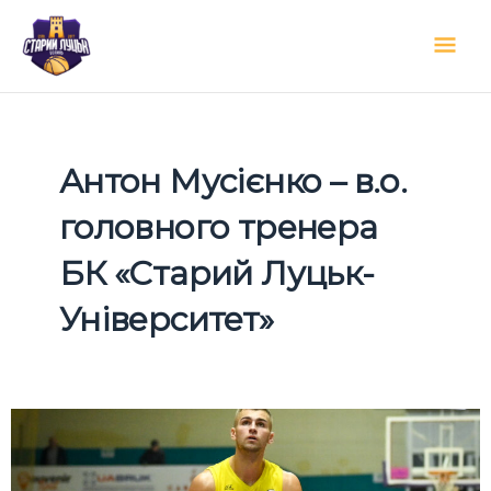
Перейти
Гол
до
вмісту
мен
Антон Мусієнко – в.о.
головного тренера
БК «Старий Луцьк-
Університет»