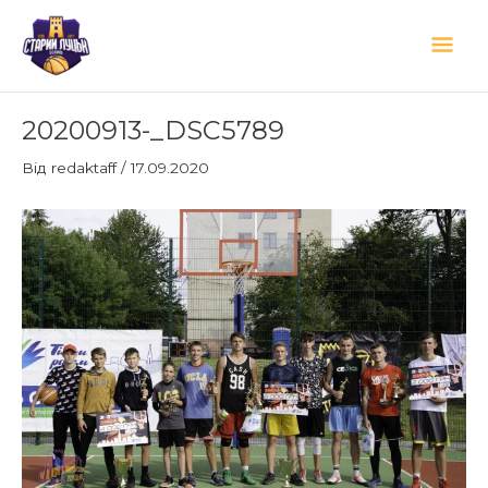
Перейти
Гол
до
вмісту
мен
Навігація
20200913-_DSC5789
по
запису
Від
redaktaff
/
17.09.2020