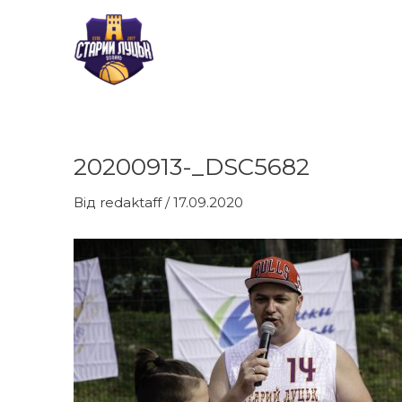
Перейти
до
вмісту
20200913-_DSC5682
Навігація
по
Від
redaktaff
/
17.09.2020
запису