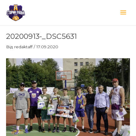
Перейти
Гол
до
вмісту
мен
Навігація
20200913-_DSC5631
по
запису
Від
redaktaff
/
17.09.2020