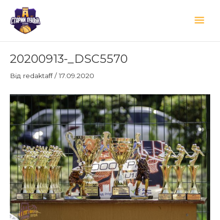
Перейти
Гол
до
вмісту
мен
Навігація
20200913-_DSC5570
по
запису
Від
redaktaff
/
17.09.2020