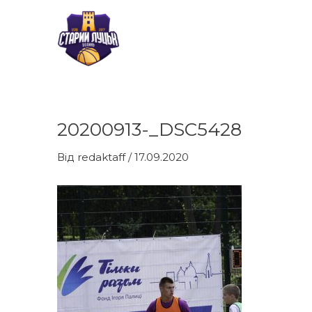
Перейти
до
вмісту
20200913-_DSC5428
Навігація
по
Від
redaktaff
/
17.09.2020
запису