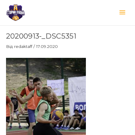
Перейти
Гол
до
вмісту
мен
Навігація
20200913-_DSC5351
по
запису
Від
redaktaff
/
17.09.2020