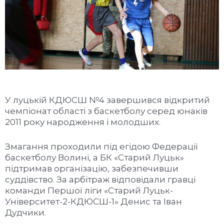
У луцькій КДЮСШ №4 завершився відкритий
чемпіонат області з баскетболу серед юнаків
2011 року народження і молодших.
Змагання проходили під егідою Федерації
баскетболу Волині, а БК «Старий Луцьк»
підтримав організацію, забезпечивши
суддівство. За арбітраж відповідали гравці
команди Першої ліги «Старий Луцьк-
Університет-2-КДЮСШ-1» Денис та Іван
Дудчики.