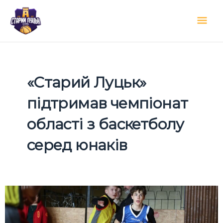
Перейти
Гол
до
вмісту
мен
«Старий Луцьк»
підтримав чемпіонат
області з баскетболу
серед юнаків