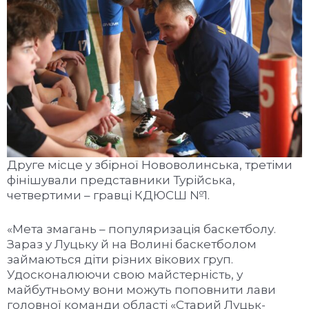
Друге місце у збірної Нововолинська, третіми
фінішували представники Турійська,
четвертими – гравці КДЮСШ №1.
«Мета змагань – популяризація баскетболу.
Зараз у Луцьку й на Волині баскетболом
займаються діти різних вікових груп.
Удосконалюючи свою майстерність, у
майбутньому вони можуть поповнити лави
головної команди області «Старий Луцьк-