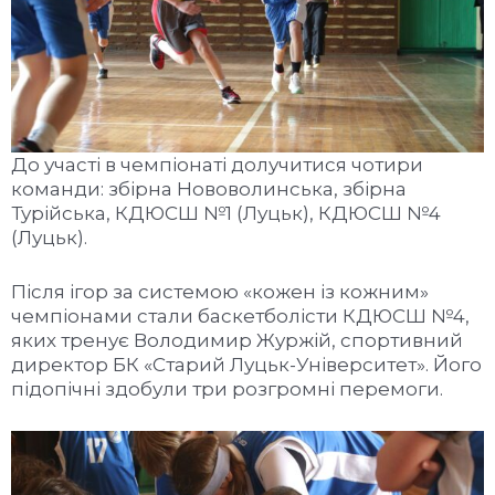
До участі в чемпіонаті долучитися чотири
команди: збірна Нововолинська, збірна
Турійська, КДЮСШ №1 (Луцьк), КДЮСШ №4
(Луцьк).
Після ігор за системою «кожен із кожним»
чемпіонами стали баскетболісти КДЮСШ №4,
яких тренує Володимир Журжій, спортивний
директор БК «Старий Луцьк-Університет». Його
підопічні здобули три розгромні перемоги.