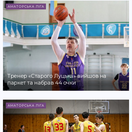
АМАТОРСЬКА ЛІГА
Тренер «Старого Луцька» вийшов на
паркет та набрав 44 очки
АМАТОРСЬКА ЛІГА