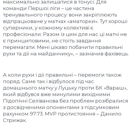
максимально залишатися в тонусі. Для
команди Першої ліги – це частина
тренувального процесу: вони закріплюють
відпрацьоване у матчах «аматорки». Тут хороші
суперники, у кожному колективі є
професіонали. Разом із цим для нас ці матчі не
є принциповими, не стоїть завдання
перемагати. Мені цікаво побачити правильні
рухи та дії на майданчику», – зазначив фахівець.
А коли рухи і дії правильні – перемоги також
поряд. Саме так і відбулося під час
домашнього матчу у Луцьку проти БК «Вараш»,
який відбувся вже минулими вихідними.
Підопічні Селіванова без проблем розібралися
з досвідченими опонентами з підсумковим
рахунком 97:73. MVP протистояння – Данило
Стрижак.