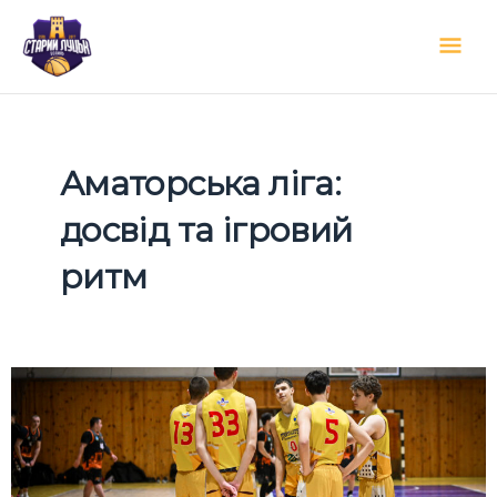
Перейти
Гол
до
вмісту
мен
Аматорська ліга:
досвід та ігровий
ритм