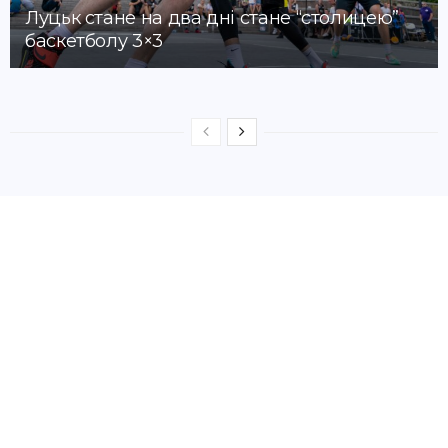
Луцьк стане на два дні стане “столицею”
баскетболу 3×3