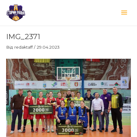
Перейти
Гол
до
вмісту
мен
Навігація
IMG_2371
по
запису
Від
redaktaff
/
29.04.2023