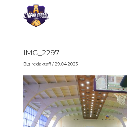
Перейти
до
вмісту
IMG_2297
Навігація
по
Від
redaktaff
/
29.04.2023
запису