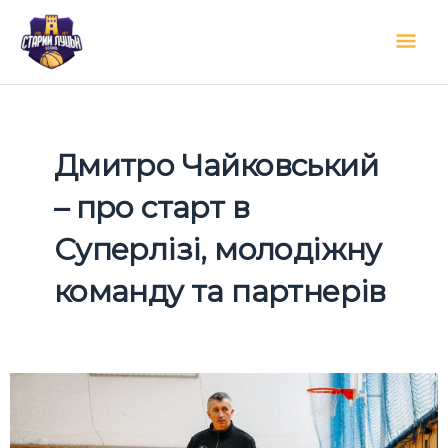
Перейти
Гол
до
вмісту
мен
Дмитро Чайковський
– про старт в
Суперлізі, молодіжну
команду та партнерів