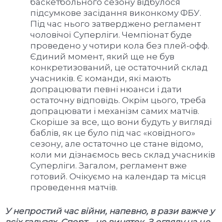
баскетбольного сезону відбулося
підсумкове засідання виконкому ФБУ.
Під час нього затверджено регламент
чоловічої Суперліги. Чемпіонат буде
проведено у чотири кола без плей-офф.
Єдиний момент, який ще не був
конкретизований, це остаточний склад
учасників. Є команди, які мають
допрацювати певні нюанси і дати
остаточну відповідь. Окрім цього, треба
допрацювати і механізм самих матчів.
Скоріше за все, що вони будуть у вигляді
баблів, як це було під час «ковідного»
сезону, але остаточно це стане відомо,
коли ми дізнаємось весь склад учасників
Суперліги. Загалом, регламент вже
готовий. Очікуємо на календар та місця
проведення матчів.
У непростий час війни, напевно, в рази важче у
всіх галузях. Спорт – не виняток. З огляду на це,