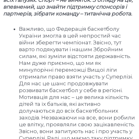
впевнений, що знайти підтримку спонсорів і
партнерів, зібрати команду – титанічна робота.
Важливо, що Федерація баскетболу
України змогла в цей непростий час
війни зберегти чемпіонат. Звісно, тут
варто подякувати і нашим Збройним
силам, які зуміли відстояти державність.
Нам дуже приємно, що ми як
минулорічні переможці Вищої ліги
отримали право взяти участь у Суперлізі.
Для нас це шанс продовжувати
розвивати баскетбол у себе в регіоні.
Мотивація для нас – це велика кількість
дітей та їх батьків, які активно
долучаються до всіх баскетбольних
заходів. Незважаючи на все, вони робили
це влітку, проявляли свою зацікавленість.
Звісно, вони запитують нас і про участь у
Суперлізі. Раді, що маємо таку підтримку.