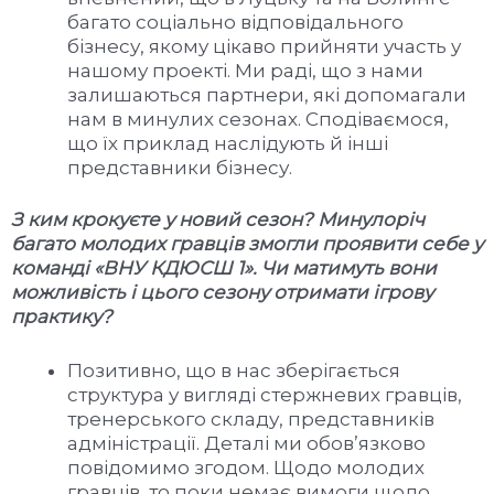
багато соціально відповідального
бізнесу, якому цікаво прийняти участь у
нашому проекті. Ми раді, що з нами
залишаються партнери, які допомагали
нам в минулих сезонах. Сподіваємося,
що їх приклад наслідують й інші
представники бізнесу.
З ким крокуєте у новий сезон? Минулоріч
багато молодих гравців змогли проявити себе у
команді «ВНУ КДЮСШ 1». Чи матимуть вони
можливість і цього сезону отримати ігрову
практику?
Позитивно, що в нас зберігається
структура у вигляді стержневих гравців,
тренерського складу, представників
адміністрації. Деталі ми обов’язково
повідомимо згодом. Щодо молодих
гравців, то поки немає вимоги щодо