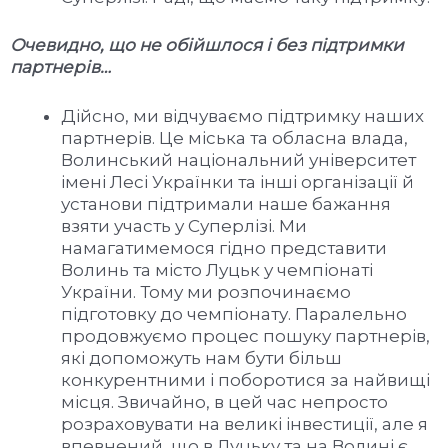
Очевидно, що не обійшлося і без підтримки
партнерів…
Дійсно, ми відчуваємо підтримку наших
партнерів. Це міська та обласна влада,
Волинський національний університет
імені Лесі Українки та інші організації й
установи підтримали наше бажання
взяти участь у Суперлізі. Ми
намагатимемося гідно представити
Волинь та місто Луцьк у чемпіонаті
України. Тому ми розпочинаємо
підготовку до чемпіонату. Паралельно
продовжуємо процес пошуку партнерів,
які допоможуть нам бути більш
конкурентними і поборотися за найвищі
місця. Звичайно, в цей час непросто
розраховувати на великі інвестиції, але я
впевнений, що в Луцьку та на Волині є