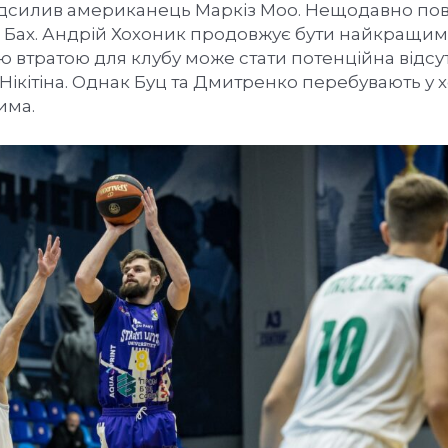
ідсилив американець Маркіз Моо. Нещодавно пов
ик Бах. Андрій Хохоник продовжує бути найкращим
 втратою для клубу може стати потенційна відсут
а Нікітіна. Однак Буц та Дмитренко перебувають у
има.