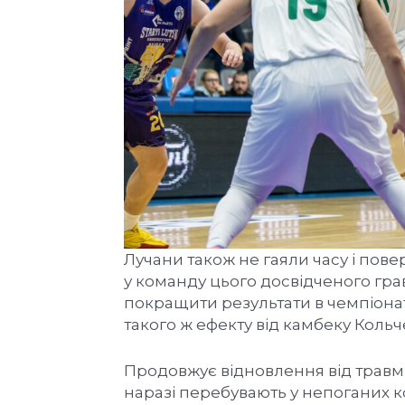
Лучани також не гаяли часу і пов
у команду цього досвідченого гра
покращити результати в чемпіонат
такого ж ефекту від камбеку Кольч
Продовжує відновлення від травм
наразі перебувають у непоганих к