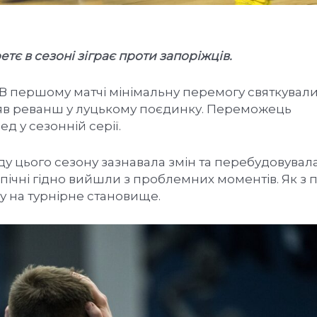
є в сезоні зіграє проти запоріжців.
-1. В першому матчі мінімальну перемогу святкувал
зяв реванш у луцькому поєдинку. Переможець
д у сезонній серії.
у цього сезону зазнавала змін та перебудовувала
пічні гідно вийшли з проблемних моментів. Як з п
ду на турнірне становище.