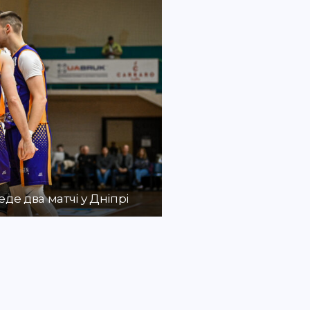
де два матчі у Дніпрі