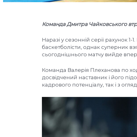
Команда Дмитра Чайковського втрет
Наразі у сезонній серії рахунок 1
баскетболісти, однак суперник в
сьогоднішнього матчу вийде впере
Команда Валерія Плеханова по ход
досвідчений наставник і його підо
кадрового потенціалу, так і з огля