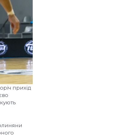
оріч прихід
єво
ікують
волиняни
рного