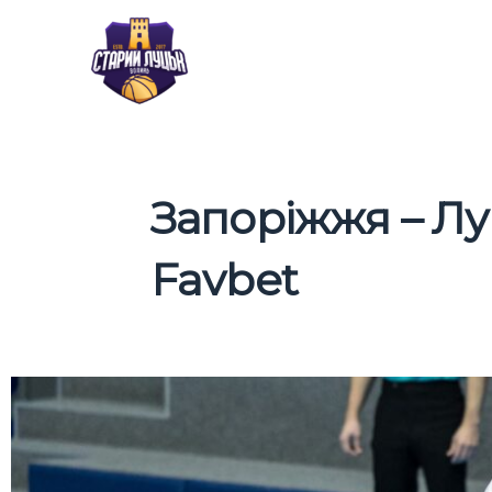
Перейти
до
вмісту
Запоріжжя – Лу
Favbet