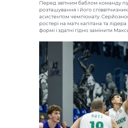
Перед звітним баблом команду п
розташування і його співвітчизн
асистентом чемпіонату. Серйозною
ростері на матч капітана та лідер
формі і здатні гідно замінити Макс