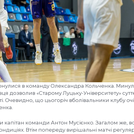
ернулися в команду Олександра Кольченка. Минул
вця дозволив «Старому Луцьку-Університету» сутт
і. Очевидно, що цьогоріч вболівальники клубу оч
енка.
и капітан команди Антон Мусієнко. Загалом же, 
ондиціях. Втім попереду вирішальні матчі регуля