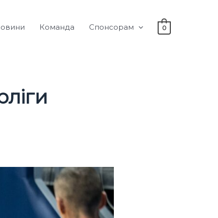
овини
Команда
Спонсорам
0
рліги