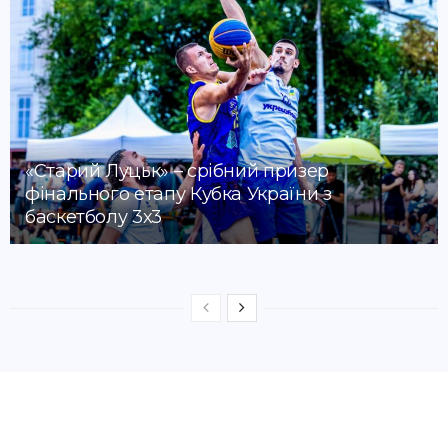
«Старий Луцьк» – срібний призер
фінального етапу Кубка України з
баскетболу 3х3