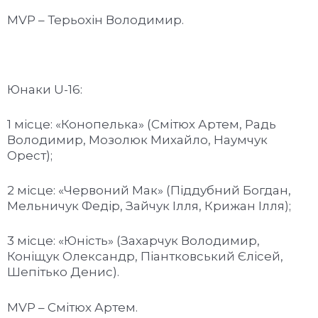
MVP – Терьохін Володимир.
Юнаки U-16:
1 місце: «Конопелька» (Смітюх Артем, Радь
Володимир, Мозолюк Михайло, Наумчук
Орест);
2 місце: «Червоний Мак» (Піддубний Богдан,
Мельничук Федір, Зайчук Ілля, Крижан Ілля);
3 місце: «Юність» (Захарчук Володимир,
Коніщук Олександр, Піантковський Єлісей,
Шепітько Денис).
MVP – Смітюх Артем.