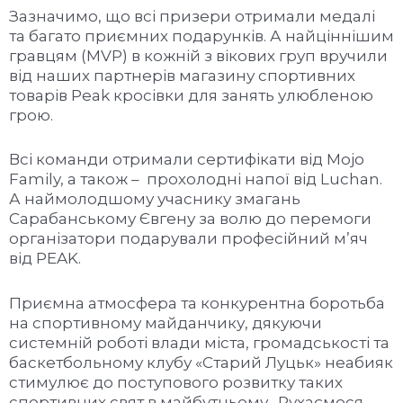
Зазначимо, що всі призери отримали медалі
та багато приємних подарунків. А найціннішим
гравцям (MVP) в кожній з вікових груп вручили
від наших партнерів магазину спортивних
товарів Peak кросівки для занять улюбленою
грою.
Всі команди отримали сертифікати від Mojo
Family, а також – прохолодні напої від Luchan.
А наймолодшому учаснику змагань
Сарабанському Євгену за волю до перемоги
організатори подарували професійний м’яч
від PEAK.
Приємна атмосфера та конкурентна боротьба
на спортивному майданчику, дякуючи
системній роботі влади міста, громадськості та
баскетбольному клубу «Старий Луцьк» неабияк
стимулює до поступового розвитку таких
спортивних свят в майбутньому. Рухаємося