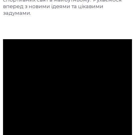
вперед з новими ідеями та цікавими
задумами.