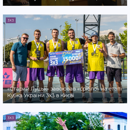
3X3
«Старий Луцьк» завоював «срібло» на етапі
Кубка України 3х3 в Києві
3X3