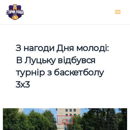
Перейти
Гол
до
вмісту
мен
З нагоди Дня молоді:
В Луцьку відбувся
турнір з баскетболу
3х3