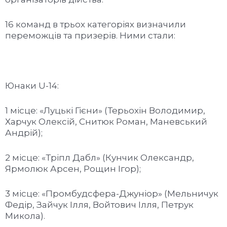
16 команд в трьох категоріях визначили
переможців та призерів. Ними стали:
Юнаки U-14:
1 місце: «Луцькі Гієни» (Терьохін Володимир,
Харчук Олексій, Снитюк Роман, Маневський
Андрій);
2 місце: «Тріпл Дабл» (Кунчик Олександр,
Ярмолюк Арсен, Рощин Ігор);
3 місце: «Промбудсфера-Джуніор» (Мельничук
Федір, Зайчук Ілля, Войтович Ілля, Петрук
Микола).