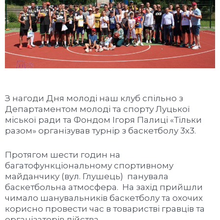
З нагоди Дня молоді наш клуб спільно з
Департаментом молоді та спорту Луцької
міської ради та Фондом Ігоря Палиці «Тільки
разом» організував турнір з баскетболу 3х3.
Протягом шести годин на
багатофункціональному спортивному
майданчику (вул. Глушець) панувала
баскетбольна атмосфера. На захід прийшли
чимало шанувальників баскетболу та охочих
корисно провести час в товаристві гравців та
організаторів дійства.