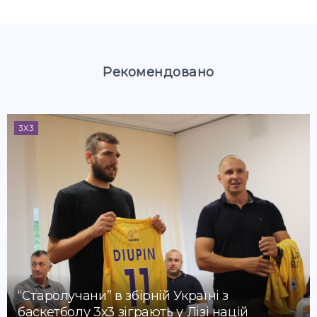
Рекомендовано
3X3
“Старолучани” в збірній Україні з
баскетболу 3х3 зіграють у Лізі націй