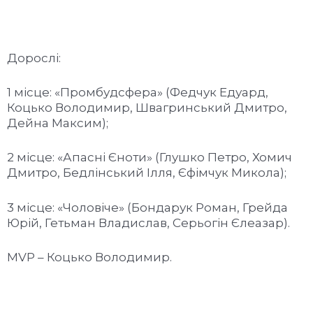
Дорослі:
1 місце: «Промбудсфера» (Федчук Едуард,
Коцько Володимир, Швагринський Дмитро,
Дейна Максим);
2 місце: «Апасні Єноти» (Глушко Петро, Хомич
Дмитро, Бедлінський Ілля, Єфімчук Микола);
3 місце: «Чоловіче» (Бондарук Роман, Грейда
Юрій, Гетьман Владислав, Серьогін Єлеазар).
MVP – Коцько Володимир.