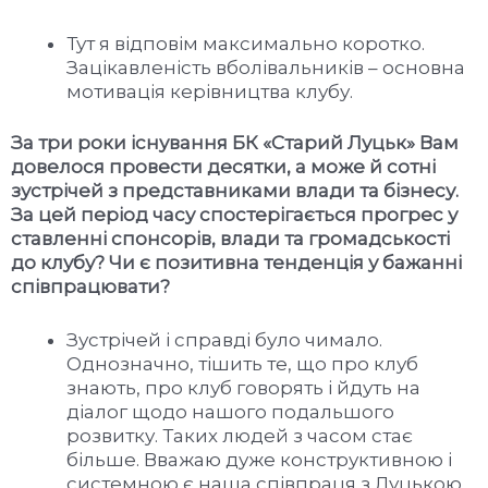
Тут я відповім максимально коротко.
Зацікавленість вболівальників – основна
мотивація керівництва клубу.
За три роки існування БК «Старий Луцьк» Вам
довелося провести десятки, а може й сотні
зустрічей з представниками влади та бізнесу.
За цей період часу спостерігається прогрес у
ставленні спонсорів, влади та громадськості
до клубу? Чи є позитивна тенденція у бажанні
співпрацювати?
Зустрічей і справді було чимало.
Однозначно, тішить те, що про клуб
знають, про клуб говорять і йдуть на
діалог щодо нашого подальшого
розвитку. Таких людей з часом стає
більше. Вважаю дуже конструктивною і
системною є наша співпраця з Луцькою