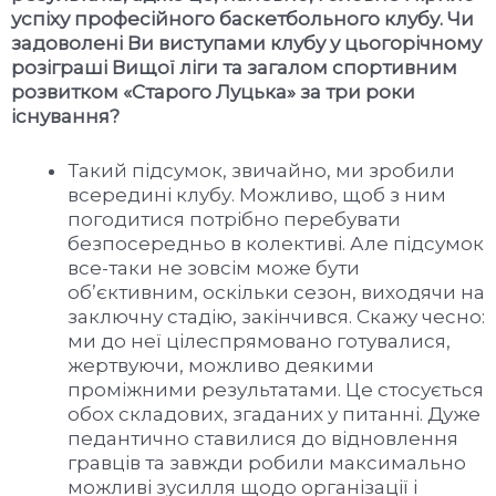
успіху професійного баскетбольного клубу. Чи
задоволені Ви виступами клубу у цьогорічному
розіграші Вищої ліги та загалом спортивним
розвитком «Старого Луцька» за три роки
існування?
Такий підсумок, звичайно, ми зробили
всередині клубу. Можливо, щоб з ним
погодитися потрібно перебувати
безпосередньо в колективі. Але підсумок
все-таки не зовсім може бути
об’єктивним, оскільки сезон, виходячи на
заключну стадію, закінчився. Скажу чесно:
ми до неї цілеспрямовано готувалися,
жертвуючи, можливо деякими
проміжними результатами. Це стосується
обох складових, згаданих у питанні. Дуже
педантично ставилися до відновлення
гравців та завжди робили максимально
можливі зусилля щодо організації і