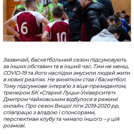
Зазвичай, баскетбольний сезон підсумовують
за інших обставин та в інший час. Тим не менш,
COVID
-19
та його наслідки змусили людей жити
в нових реаліях. Не винятком став і баскетбол.
Тому підсумкове інтерв
’
ю з віце-президентом,
тренером БК «Старий Луцьк-Університет»
Дмитром Чайковським відбулося в режимі
онлайн. Про сезон Вищої ліги 2019-2020 рр,
співпрацю з владою і спонсорами,
перспективи клубу та чимало іншого – у цій
розмові.