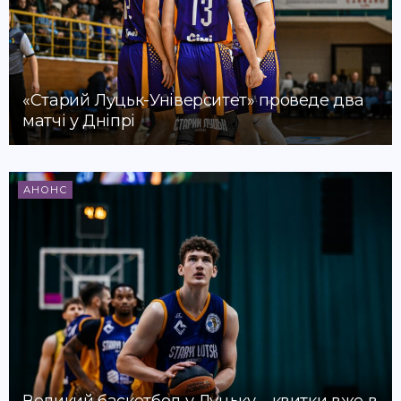
«Старий Луцьк-Університет» проведе два
матчі у Дніпрі
АНОНС
Великий баскетбол у Луцьку – квитки вже в