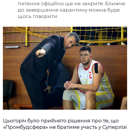
питання офіційно ще не закрите. Ближче
до завершення карантину можна буде
щось говорити.
Цьогоріч було прийнято рішення про те, що
«Промбудсфера» не братиме участь у Суперлізі