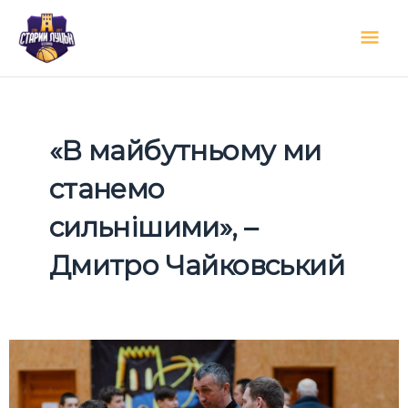
Перейти
Гол
до
вмісту
мен
«В майбутньому ми
станемо
сильнішими», –
Дмитро Чайковський