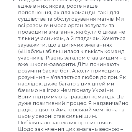
адже в них, якраз, росте наше
поповнення, як для команди, так і для
суддівства та обслуговування матчів. Ми
всі разом вчимося організовувати та
проводити змагання, які були б цікаві не
тільки учасникам, а й глядачам. Хочеться
зауважити, що в дитячих змаганнях
(«Шабля») збільшилася кількість команд
учасників. Рівень загалом став вищим – є
вже школи-фаворити. Діти починають
розуміти баскетбол. А коли приходить
розуміння – з’являється любов до гри. Як
наслідок, дуже багато з цих дітей ми
бачимо на іграх Чемпіонату України.
Вони підтримують гравців і команду. Це
дуже позитивний процес. Я надзвичайно
радію з цього. Аматорський чемпіонат в
цьому сезоні став сильнішим.
Побільшало запеклих протистоянь.
Щодо закінчення цих змагань весною –