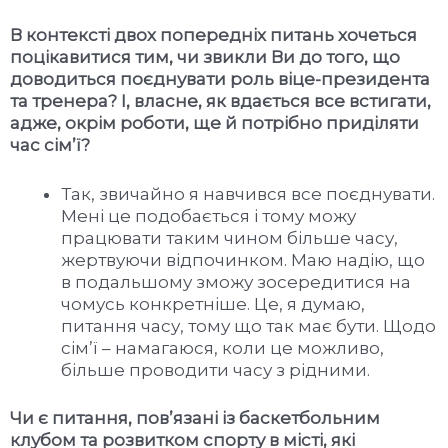
В контексті двох попередніх питань хочеться
поцікавитися тим, чи звикли Ви до того, що
доводиться поєднувати роль віце-президента
та тренера? І, власне, як вдається все встигати,
адже, окрім роботи, ще й потрібно приділяти
час сім
’
ї?
Так, звичайно я навчився все поєднувати.
Мені це подобається і тому можу
працювати таким чином більше часу,
жертвуючи відпочинком. Маю надію, що
в подальшому зможу зосередитися на
чомусь конкретніше. Це, я думаю,
питання часу, тому що так має бути. Щодо
сім’ї – намагаюся, коли це можливо,
більше проводити часу з рідними.
Чи є питання, пов
’
язані із баскетбольним
клубом та розвитком спорту в місті, які