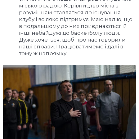
міською радою. Керівництво міста з
розумінням ставляться до існування
клубу і всіляко підтримує. Маю надію, що
в подальшому до них приєднаються й
інші небайдужі до баскетболу люди.
Дуже хочеться, щоб про нас говорили
наші справи. Працюватимемо і далі в
тому ж напрямку.