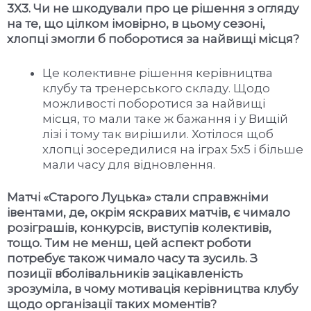
3Х3. Чи не шкодували про це рішення з огляду
на те, що цілком імовірно, в цьому сезоні,
хлопці змогли б поборотися за найвищі місця?
Це колективне рішення керівництва
клубу та тренерського складу. Щодо
можливості поборотися за найвищі
місця, то мали таке ж бажання і у Вищій
лізі і тому так вирішили. Хотілося щоб
хлопці зосередилися на іграх 5х5 і більше
мали часу для відновлення.
Матчі «Старого Луцька» стали справжніми
івентами, де, окрім яскравих матчів, є чимало
розіграшів, конкурсів, виступів колективів,
тощо. Тим не менш, цей аспект роботи
потребує також чимало часу та зусиль. З
позиції вболівальників зацікавленість
зрозуміла, в чому мотивація керівництва клубу
щодо організації таких моментів?