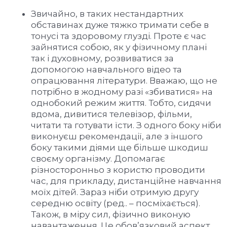
Звичайно, в таких нестандартних
обставинах дуже тяжко тримати себе в
тонусі та здоровому глузді. Проте є час
зайнятися собою, як у фізичному плані
так і духовному, розвиватися за
допомогою навчального відео та
опрацювання літератури. Вважаю, що не
потрібно в жодному разі «збиватися» на
однобокий режим життя. Тобто, сидячи
вдома, дивитися телевізор, фільми,
читати та готувати їсти. З одного боку ніби
виконуєш рекомендації, але з іншого
боку такими діями ще більше шкодиш
своєму організму. Допомагає
різносторонньо з користю проводити
час, для прикладу, дистанційне навчання
моїх дітей. Зараз ніби отримую другу
середню освіту (ред.. – посміхається).
Також, в міру сил, фізично виконую
навантаження. Це обов’язковий аспект.