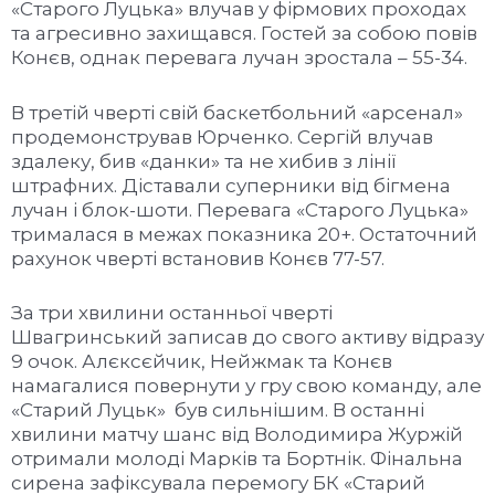
«Старого Луцька» влучав у фірмових проходах
та агресивно захищався. Гостей за собою повів
Конєв, однак перевага лучан зростала – 55-34.
В третій чверті свій баскетбольний «арсенал»
продемонстрував Юрченко. Сергій влучав
здалеку, бив «данки» та не хибив з лінії
штрафних. Діставали суперники від бігмена
лучан і блок-шоти. Перевага «Старого Луцька»
трималася в межах показника 20+. Остаточний
рахунок чверті встановив Конєв 77-57.
За три хвилини останньої чверті
Швагринський записав до свого активу відразу
9 очок. Алєксєйчик, Нейжмак та Конєв
намагалися повернути у гру свою команду, але
«Старий Луцьк» був сильнішим. В останні
хвилини матчу шанс від Володимира Журжій
отримали молоді Марків та Бортнік. Фінальна
сирена зафіксувала перемогу БК «Старий