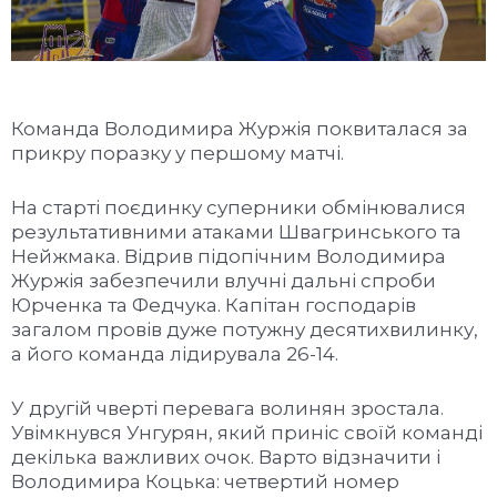
Команда Володимира Журжія поквиталася за
прикру поразку у першому матчі.
На старті поєдинку суперники обмінювалися
результативними атаками Швагринського та
Нейжмака. Відрив підопічним Володимира
Журжія забезпечили влучні дальні спроби
Юрченка та Федчука. Капітан господарів
загалом провів дуже потужну десятихвилинку,
а його команда лідирувала 26-14.
У другій чверті перевага волинян зростала.
Увімкнувся Унгурян, який приніс своїй команді
декілька важливих очок. Варто відзначити і
Володимира Коцька: четвертий номер