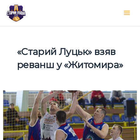
Перейти
Гол
до
вмісту
мен
«Старий Луцьк» взяв
реванш у «Житомира»