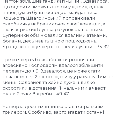
Паттон збільшив гандикап «БІПи». Здавалося,
що одесити зможуть втекти у відрив, однак
іншої думки були господарі майданчика.
Коцько та Швагринський поповнювали
скарбничку набраних очок своєї команди, а
після «трьохи» Глушка рахунок став рівним.
Суперники обмінювалися вдалими атаками,
фолами, десь навіть ціною пошкоджень.
Краще кінцівку чверті провели лучани – 35-32.
Третю чверть баскетболісти розпочали
агресивно. Господарям вдалося збільшити
перевагу до + 9. Здавалося, це може стати
початком серйозного відриву у рахунку. Тим не
менш, Соловйов та Хейнс дуже швидко
скоротили відставання. Фінальними в чверті
стали 2 очки Загреби – 49-47.
Четверта десятихвилинка стала справжнім
трилером. Особливо, варто згадати останні