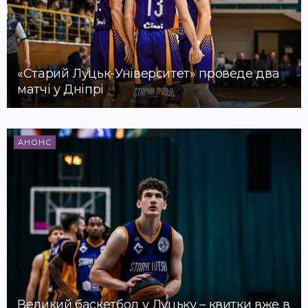
«Старий Луцьк-Університет» проведе два
матчі у Дніпрі
АНОНС
Великий баскетбол у Луцьку – квитки вже в