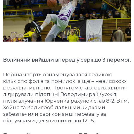
Волиняни вийшли вперед у серії до 3 перемог.
Перша чверть ознаменувалася великою
кількістю фолів та помилок, а ще – невисокою
результативністю. Протягом стартових хвилин
лідирували підопічні Володимира Журжія:
після влучання Юрченка рахунок став 8-2. Втім,
Хейнс та Кадигроб дальніми кидками
забезпечили свої команді перевагу за
підсумками десятихвилинки 12-15.