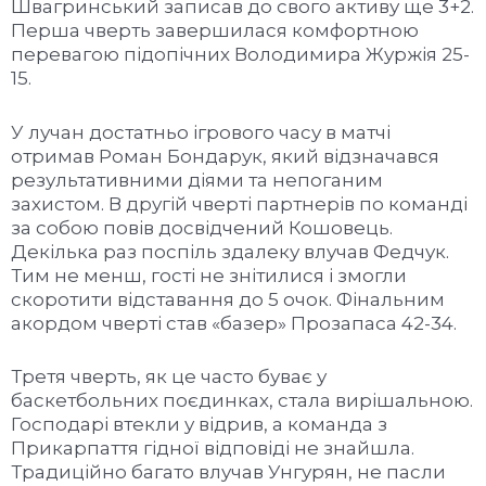
Швагринський записав до свого активу ще 3+2.
Перша чверть завершилася комфортною
перевагою підопічних Володимира Журжія 25-
15.
У лучан достатньо ігрового часу в матчі
отримав Роман Бондарук, який відзначався
результативними діями та непоганим
захистом. В другій чверті партнерів по команді
за собою повів досвідчений Кошовець.
Декілька раз поспіль здалеку влучав Федчук.
Тим не менш, гості не знітилися і змогли
скоротити відставання до 5 очок. Фінальним
акордом чверті став «базер» Прозапаса 42-34.
Третя чверть, як це часто буває у
баскетбольних поєдинках, стала вирішальною.
Господарі втекли у відрив, а команда з
Прикарпаття гідної відповіді не знайшла.
Традиційно багато влучав Унгурян, не пасли