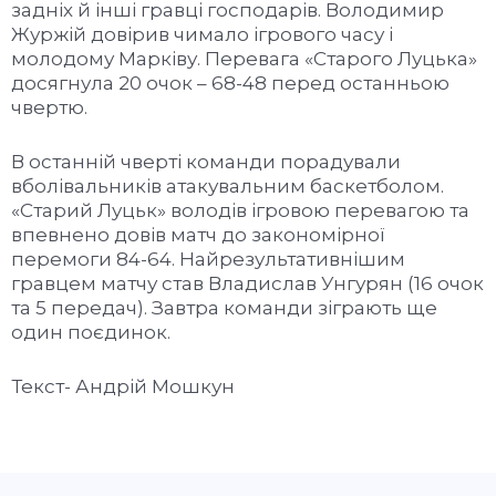
задніх й інші гравці господарів. Володимир
Журжій довірив чимало ігрового часу і
молодому Марківу. Перевага «Старого Луцька»
досягнула 20 очок – 68-48 перед останньою
чвертю.
В останній чверті команди порадували
вболівальників атакувальним баскетболом.
«Старий Луцьк» володів ігровою перевагою та
впевнено довів матч до закономірної
перемоги 84-64. Найрезультативнішим
гравцем матчу став Владислав Унгурян (16 очок
та 5 передач). Завтра команди зіграють ще
один поєдинок.
Текст- Андрій Мошкун