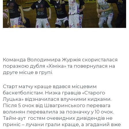
Команда Володимира Журжія скористалася
поразкою дубля «Хіміка» та повернулася на
друге місце в групі.
Старт матчу краще вдався місцевим
баскетболістам. Низка гравців «Старого
Луцька» відзначилася влучними кидками.
Після 5 очок від Швагринського перевага
волинян перевалила за позначку у 10 очок.
Тайм-аут гостям очевидних дивідендів не
приніс – лучани грали краще, а згаданий вже