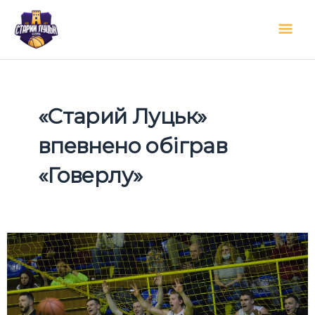
Перейти
Гол
до
вмісту
мен
«Старий Луцьк»
впевнено обіграв
«Говерлу»