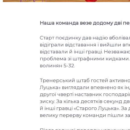
Наша команда везе додому дві пе
Старт поєдинку дав надію вболів
відіграли відставання і вийшли вп
відставали й інші гравці. Незважа
проблема зі штрафними кидками.
волинян 5-32.
Тренерський штаб гостей активно 
Луцька» виглядали впевнено як інд
другої чверті наставник господар
зиску. За кілька десятків секунд 
й інші гравці «Старого Луцька». За
велику перерву команди пішли за