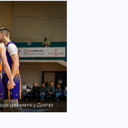
де два матчі у Дніпрі