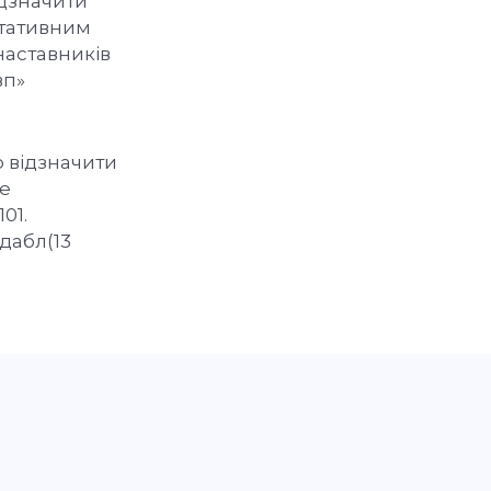
ідзначити
ьтативним
наставників
вп»
о відзначити
се
01.
дабл(13