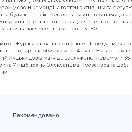
 вдалися декілька результативних атак. Варто в
дером у своїй команді. У гостей активним та резул
ання були «на часі». Неприємними новинами для 
нгуряна. Третя чверть стала для «Черкаських ма
у залишалася все ще суттєвою 31-80.
мира Журжія заграла активніше. Передусім, варт
лин господарі заробили лише 4 очки. В атаці теж в
ий Луцьк» довів матч до заслуженої перемоги 35-1
чок та 7 підбирань Олександра Прозапаса та дабл-
йни.
Рекомендовано