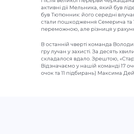
Після великої перерви черкащанам
активні дії Мельника, який був лі
був Тютюнник: його середні влуч
стали пошкодження Семерича та У
переможною, але різниця у рахунк
В останній чверті команда Володи
гру лучан у захисті. За десять хви
складалося вдало. Зрештою, «Стар
Відзначаємо у нашій команді 17 о
очок та 11 підбирань) Максима Де