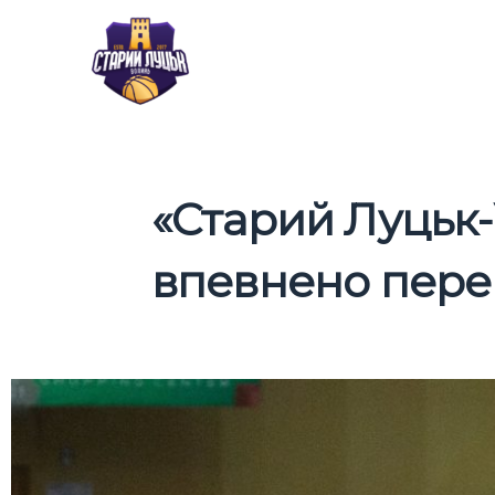
Перейти
до
вмісту
«Старий Луцьк-
впевнено перем