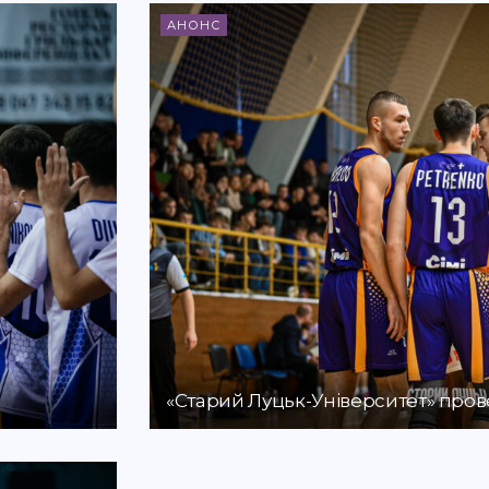
АНОНС
«Старий Луцьк-Університет» прове