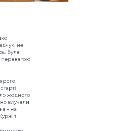
дко
едчук, не
ка» була
ю перевагою
тарого
старті
сло жодного
чно влучали
ка – на
уржія.