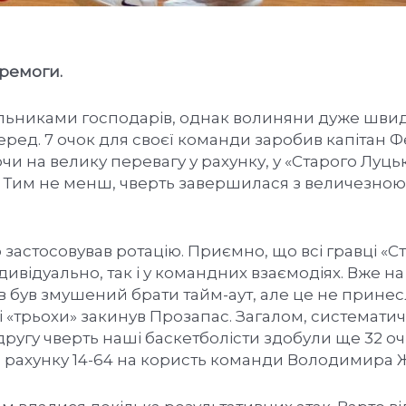
ремоги.
альниками господарів, однак волиняни дуже шви
еред. 7 очок для своєї команди заробив капітан Ф
ючи на велику перевагу у рахунку, у «Старого Луць
 Тим не менш, чверть завершилася з величезно
застосовував ротацію. Приємно, що всі гравці «С
ивідуально, так і у командних взаємодіях. Вже на 
ів був змушений брати тайм-аут, але це не прине
дві «трьохи» закинув Прозапас. Загалом, системати
 другу чверть наші баскетболісти здобули ще 32 оч
 рахунку 14-64 на користь команди Володимира Ж