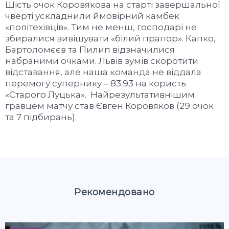
Шість очок Коровякова на старті завершальної
чверті ускладнили ймовірний камбек
«політехівців». Тим не менш, господарі не
збиралися вивішувати «білий прапор». Капко,
Бартоломєєв та Пилип відзначилися
набраними очками. Львів зумів скоротити
відставання, але наша команда не віддала
перемогу супернику – 83:93 на користь
«Старого Луцька». Найрезультативнішим
гравцем матчу став Євген Коровяков (29 очок
та 7 підбирань).
Рекомендовано