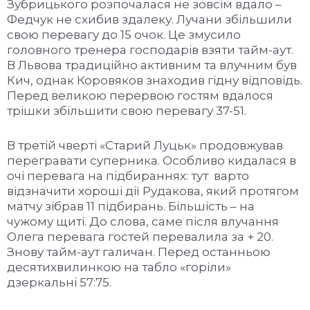
Зубрицького розпочалася не зовсім вдало –
Федчук не схибив здалеку. Лучани збільшили
свою перевагу до 15 очок. Це змусило
головного тренера господарів взяти тайм-аут.
В Львова традиційно активним та влучним був
Кич, однак Коровяков знаходив гідну відповідь.
Перед великою перервою гостям вдалося
трішки збільшити свою перевагу 37-51.
В третій чверті «Старий Луцьк» продовжував
перегравати суперника. Особливо кидалася в
очі перевага на підбираннях: тут варто
відзначити хороші дії Рудакова, який протягом
матчу зібрав 11 підбирань. Більшість – на
чужому щиті. До слова, саме після влучання
Олега перевага гостей перевалила за + 20.
Знову тайм-аут галичан. Перед останньою
десятихвилинкою на табло «горіли»
дзеркальні 57:75.