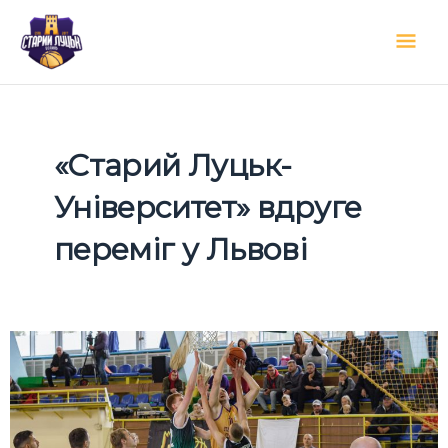
Перейти
Гол
до
вмісту
мен
«Старий Луцьк-
Університет» вдруге
переміг у Львові