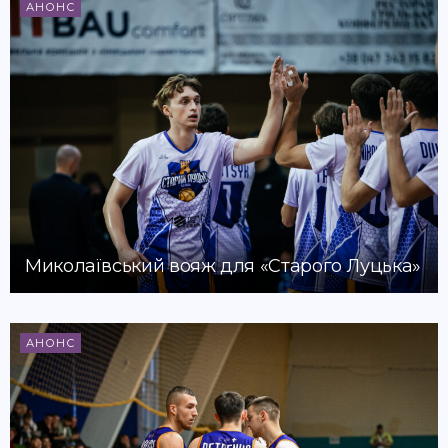
АНОНС
Миколаївський вояж для «Старого Луцька»
АНОНС