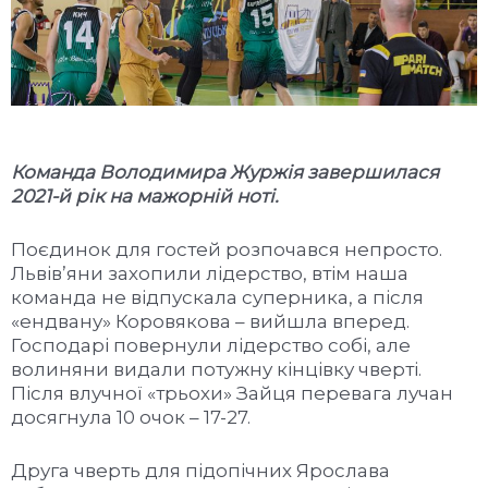
Команда Володимира Журжія завершилася
2021-й рік на мажорній ноті.
Поєдинок для гостей розпочався непросто.
Львів’яни захопили лідерство, втім наша
команда не відпускала суперника, а після
«ендвану» Коровякова – вийшла вперед.
Господарі повернули лідерство собі, але
волиняни видали потужну кінцівку чверті.
Після влучної «трьохи» Зайця перевага лучан
досягнула 10 очок – 17-27.
Друга чверть для підопічних Ярослава