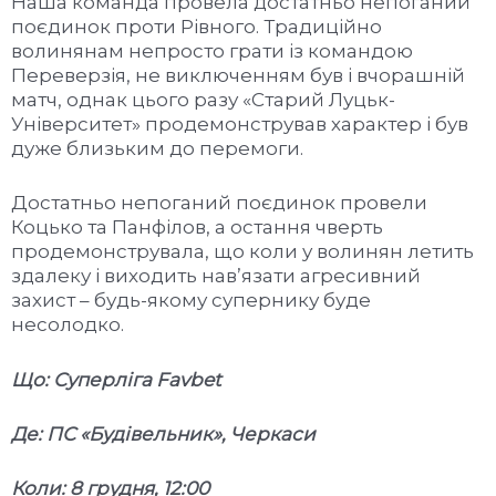
Наша команда провела достатньо непоганий
поєдинок проти Рівного. Традиційно
волинянам непросто грати із командою
Переверзія, не виключенням був і вчорашній
матч, однак цього разу «Старий Луцьк-
Університет» продемонстрував характер і був
дуже близьким до перемоги.
Достатньо непоганий поєдинок провели
Коцько та Панфілов, а остання чверть
продемонструвала, що коли у волинян летить
здалеку і виходить нав’язати агресивний
захист – будь-якому супернику буде
несолодко.
Що: Суперліга Favbet
Де: ПС «Будівельник», Черкаси
Коли: 8 грудня, 12:00