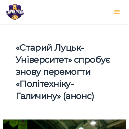
Перейти
Гол
до
вмісту
мен
«Старий Луцьк-
Університет» спробує
знову перемогти
«Політехніку-
Галичину» (анонс)