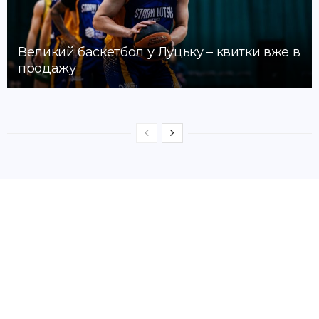
Великий баскетбол у Луцьку – квитки вже в
продажу