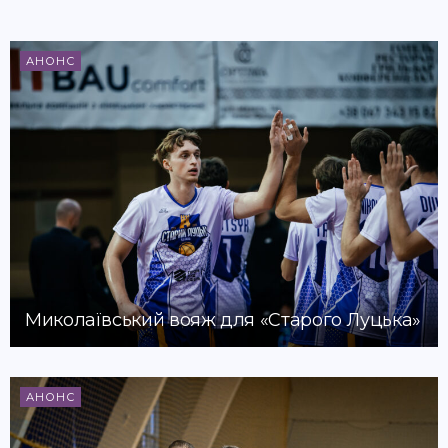
АНОНС
Миколаївський вояж для «Старого Луцька»
АНОНС