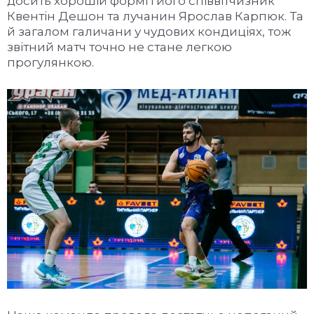
досить хорошій формі і його співвітчизник
Квентін Дешон та лучанин Ярослав Карпюк. Та
й загалом галичани у чудових кондиціях, тож
звітний матч точно не стане легкою
прогулянкою.