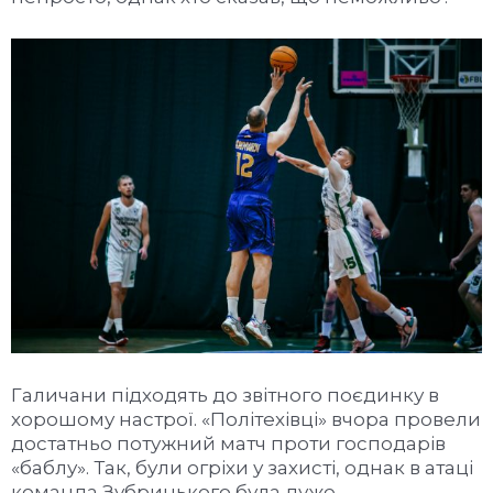
Галичани підходять до звітного поєдинку в
хорошому настрої. «Політехівці» вчора провели
достатньо потужний матч проти господарів
«баблу». Так, були огріхи у захисті, однак в атаці
команда Зубрицького була дуже