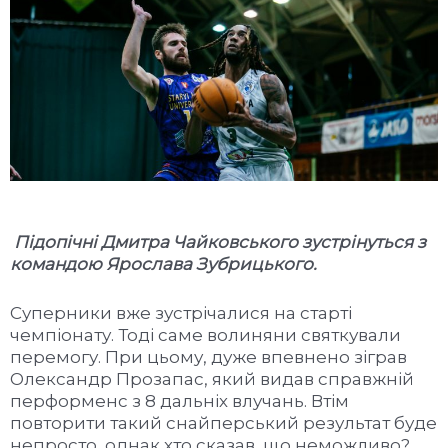
Підопічні Дмитра Чайковського зустрінуться з
командою Ярослава Зубрицького.
Суперники вже зустрічалися на старті
чемпіонату. Тоді саме волиняни святкували
перемогу. При цьому, дуже впевнено зіграв
Олександр Прозапас, який видав справжній
перформенс з 8 дальніх влучань. Втім
повторити такий снайперський результат буде
непросто, однак хто сказав, що неможливо?