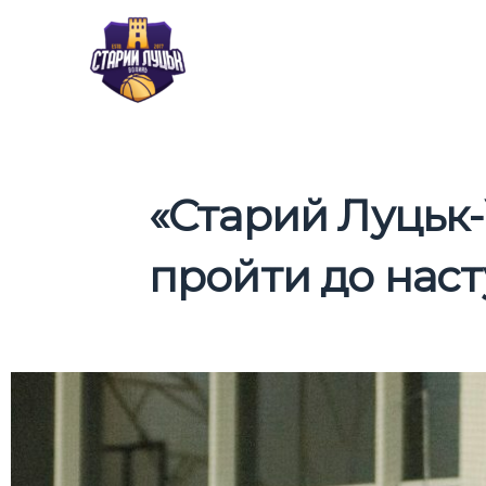
Перейти
до
вмісту
«Старий Луцьк-
пройти до наст