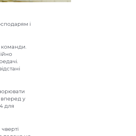
осподарям і
ї команди.
ційно
редачі.
відстані
творювати
 вперед у
4 для
 чверті