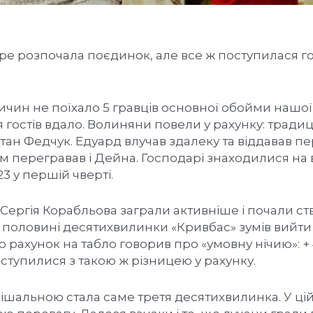
 розпочала поєдинок, але все ж поступилася г
ричин не поїхало 5 гравців основної обойми нашо
 гостів вдало. Волиняни повели у рахунку: тради
тан Федчук. Едуард влучав здалеку та віддавав пе
цем перегравав і Дейна. Господарі знаходилися на 
23 у першій чверті.
і Сергія Корабльова заграли активніше і почали с
 половині десятихвилинки «Кривбас» зумів вийти
рахунок на табло говорив про «умовну нічию»: + 
оступилися з такою ж різницею у рахунку.
ирішальною стала саме третя десятихвилинка. У цій