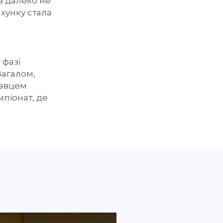
в далеко не
хунку стала
 фазі
Загалом,
равцем
мпіонат, де