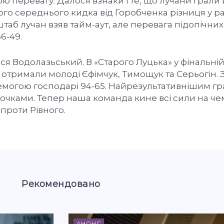
ю перевагу. Далося взнаки і те, що лучани грали 
ого середнього кидка від Горобченка різниця у ра
таб лучан взяв тайм-аут, але перевага підопічних
6-49.
вся Водолазьський. В «Старого Луцька» у фінальній
 отримали молоді Єфімчук, Тимощук та Серьогін. 
могою господарі 94-65. Найрезультативнішим г
 очками. Тепер наша команда кине всі сили на че
проти Рівного.
Рекомендовано
АНОНС