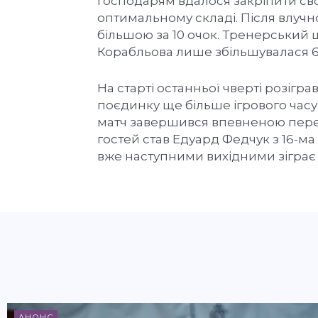
господарям вдалося закріпити сво
оптимальному складі. Після влучн
більшою за 10 очок. Тренерський ш
Корабльова лише збільшувалася 6
На старті останньої чверті розігра
поєдинку ще більше ігрового часу
матч завершився впевненою пере
гостей став Едуард Федчук з 16-ма
вже наступними вихідними зіграє 
АНОНС