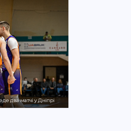
де два матчі у Дніпрі