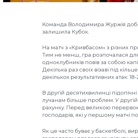
Команда Володимира Журжія добре
залишила Кубок.
На матч з «Кривбасом» з різних п
Тим не менш, гра розпочалася для
одноклубників повів за собою капі
Декілька раз своїх візаві під кіль
декількох результативних атак: 18-
В другій десятихвилинці підопічн
лучанам більше проблем. У другій
рахунку. Перед великою перервою 
господарів, які у першому матчі п
Як це часто буває у баскетболі, в