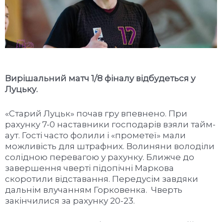
Вирішальний матч 1/
8 фіналу відбудеться у
Луцьку.
«Старий Луцьк» почав гру впевнено. При
рахунку 7-0 наставники господарів взяли тайм-
аут. Гості часто фолили і «прометеї» мали
можливість для штрафних. Волиняни володіли
солідною перевагою у рахунку. Ближче до
завершення чверті підопічні Маркова
скоротили відставання. Передусім завдяки
дальнім влучанням Горковенка. Чверть
закінчилися за рахунку 20-23.