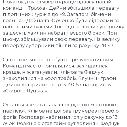
Початок другої чверті краще вдався нашій
команді. «Трьоха» Дейни збільшила перевагу
підопічних Журжія до +9. Загалом, бігмени
волинян Дейна та Юрченко були лідерами за
набраними очками. Гості дозволили супернику
за десять хвилин набрати всього 8 очок. При
цьому, збільшували свою перевагу. На велику
перерву суперники пішли за рахунку 28-47
Старт третьої чверті був не результативним.
Команди часто помилялися, захищалися
краще, ніж атакували. Клімов та Федчук
знаходилися на «фол траблі». Влучні штрафні
Дейни «закрили» чверть: 40-57 на користь
«Старого Луцька».
Остання чверть стала своєрідною «шаховою
партією». Клімов не дограв гру через перебір
фолів. Господарі наблизилися у рахунку до 13
очок. Реакцією став тайм-аут волинян. Федчук