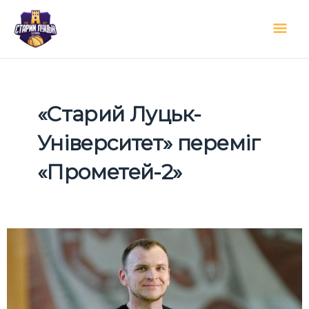
Перейти
Гол
до
вмісту
мен
«Старий Луцьк-
Університет» переміг
«Прометей-2»