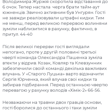
Володимира Журжія скоротила відставання до
6 очок. Тепер настала черга брати тайм-аут
южненців. Звично активним був Унгурян. Гості
не завжди реалізовували штрафні кидки. Тим
не менш, перед великою перервою волиняни
зуміли наблизитися в рахунку, фактично, в
притул. 44-40
Після великої перерви гості виглядали
непогано, проте у другій половині третьої
чверті команда Олександра Пашенка зуміла
втекти у відрив. Козак, Ковляр та Клевзунник
забезпечили своїй команді декілька важливих
влучань. У «Старого Луцька» варто відзначити
Сергія Юрченка, який влучав свої кидки та
забирав підбирання. Перед останньою чвертю
перевагою у рахунку володів «Хімік-2» 66-56.
Незважаючи на травми двох гравців основи,
гості боролися до останнього і таки зуміли