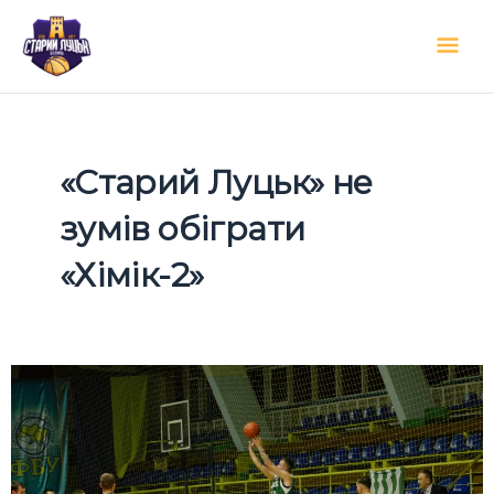
Перейти
Гол
до
вмісту
мен
«Старий Луцьк» не
зумів обіграти
«Хімік-2»