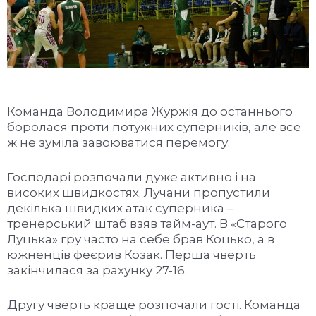
Команда Володимира Журжія до останнього
боролася проти потужних суперників, але все
ж не зуміла завоюватися перемогу.
Господарі розпочали дуже активно і на
високих швидкостях. Лучани пропустили
декілька швидких атак суперника –
тренерський штаб взяв тайм-аут. В «Старого
Луцька» гру часто на себе брав Коцько, а в
южненців феєрив Козак. Перша чверть
закінчилася за рахунку 27-16.
Другу чверть краще розпочали гості. Команда