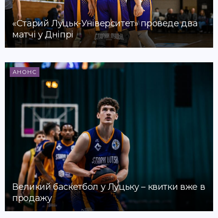
«Старий Луцьк-Університет» проведе два
матчі у Дніпрі
АНОНС
Великий баскетбол у Луцьку – квитки вже в
продажу