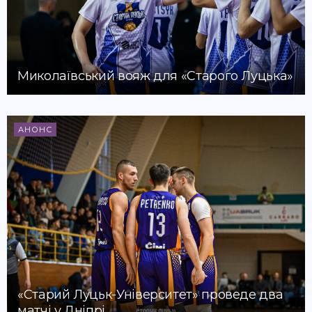
Миколаївський вояж для «Старого Луцька»
АНОНС
«Старий Луцьк-Університет» проведе два
матчі у Дніпрі