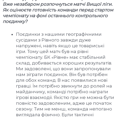
Вже незабаром розпочнуться матчі Вищої ліги.
Як оцінюєте готовність команди перед стартом
чемпіонату на фоні останнього контрольного
поєдинку?
Поєдинки з нашими географічними
сусідами з Рівного завжди дуже
напружені, навіть якщо це товариські
ігри. Тому цей матч був на рівні
чемпіонату. БК «Рівне» має стабільний
склад, добивається хороших результатів.
Ми задоволені, що вони запропонували
нам зіграти поєдинок. Він був потрібен
для обох команд. В нас появилися нові
гравці. Їм потрібно звикнути до ролей на
майданчику, команді потрібно награти
ігрові взаємодії. Якістю гри не можна бути
повністю задоволеним, адже це початок
сезону. Тим не менш, команда непогано
виглядала фізично. Були тактичні