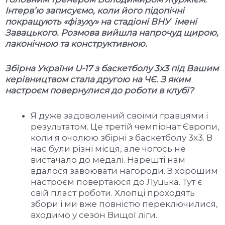
Інтерв’ю записуємо, коли його підопічні
покращують «фізуху» на стадіоні ВНУ імені
Завацького. Розмова вийшла напрочуд щирою,
лаконічною та конструктивною.
Збірна України U-17 з баскетболу 3х3 під Вашим
керівництвом стала другою на ЧЄ. З яким
настроєм повернулися до роботи в клубі?
Я дуже задоволений своїми гравцями і
результатом. Це третій чемпіонат Європи,
коли я очолюю збірні з баскетболу 3х3. В
нас були різні місця, але чогось не
вистачало до медалі. Нарешті нам
вдалося завоювати нагороди. З хорошим
настроєм повертаюся до Луцька. Тут є
свій пласт роботи. Хлопці проходять
збори і ми вже повністю переключилися,
входимо у сезон Вищої ліги.