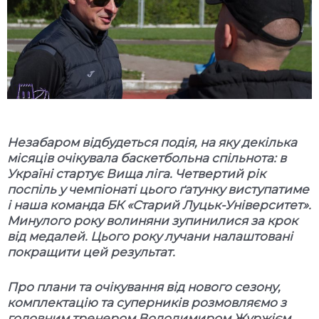
Незабаром відбудеться подія, на яку декілька
місяців очікувала баскетбольна спільнота: в
Україні стартує Вища ліга. Четвертий рік
поспіль у чемпіонаті цього ґатунку виступатиме
і наша команда БК «Старий Луцьк-Університет».
Минулого року волиняни зупинилися за крок
від медалей. Цього року лучани налаштовані
покращити цей результат.
Про плани та очікування від нового сезону,
комплектацію та суперників розмовляємо з
головним тренером Володимиром Журжієм.