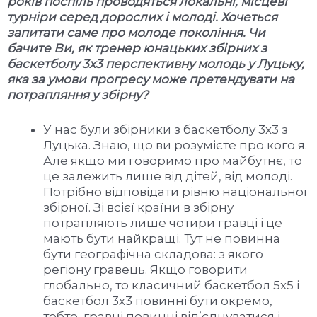
років поспіль проводяться локальні, місцеві
турніри серед дорослих і молоді. Хочеться
запитати саме про молоде покоління. Чи
бачите Ви, як тренер юнацьких збірних з
баскетболу 3х3 перспективну молодь у Луцьку,
яка за умови прогресу може претендувати на
потрапляння у збірну?
У нас були збірники з баскетболу 3х3 з
Луцька. Знаю, що ви розумієте про кого я.
Але якщо ми говоримо про майбутнє, то
це залежить лише від дітей, від молоді.
Потрібно відповідати рівню національної
збірної. Зі всієї країни в збірну
потрапляють лише чотири гравці і це
мають бути найкращі. Тут не повинна
бути географічна складова: з якого
регіону гравець. Якщо говорити
глобально, то класичний баскетбол 5х5 і
баскетбол 3х3 повинні бути окремо,
тобто, гравці повинні від’єднуватися і