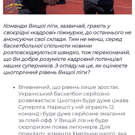
Команди Вищої ліги, зазвичай, грають у
своєрідні «кадрові» піжмурки, до останнього не
анонсуючи свої склади. Тим не менш, серед
баскетбольної спільноти новини
розповсюджуються швидко, тож переконаний,
що Ви добре розумієте кадровий потенціал
наших суперників. З огляду на це, як оцінюєте
цьогорічний рівень Вищої ліги?
Впевнений, що рівень лише зростає.
Український баскетбол серйозно
розвивається. Цьогоріч буде дуже цікава
Суперліга. Нарешті у ній зіграють 12
команд і буде дуже серйозне змагання
за плей-офф. У Вищій лізі не буде
сюрпризом поява легіонерів. Для
прикладу, команда Хмельницького, яка