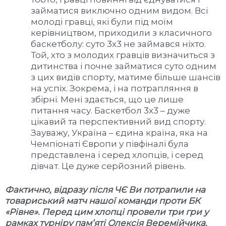
займатися виключно одним видом. Всі
молоді гравці, які були під моїм
керівництвом, приходили з класичного
баскетболу: суто 3х3 не займався ніхто.
Той, хто з молодих гравців визначиться з
дитинства і почне займатися суто одним
з цих видів спорту, матиме більше шансів
на успіх. Зокрема, і на потрапляння в
збірні. Мені здається, що це лише
питання часу. Баскетбол 3х3 – дуже
цікавий та перспективний вид спорту.
Зауважу, Україна – єдина країна, яка на
Чемпіонаті Європи у півфіналі була
представлена і серед хлопців, і серед
дівчат. Це дуже серйозний рівень.
Фактично, відразу після ЧЄ Ви потрапили на
товариський матч нашої команди проти БК
«Рівне». Перед цим хлопці провели три гри у
рамках турніру пам’яті Олексія Веремійчика.