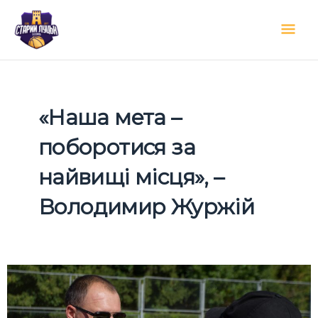
Перейти
Гол
до
вмісту
мен
«Наша мета –
поборотися за
найвищі місця», –
Володимир Журжій