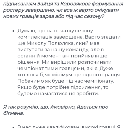
підписанням Зайця та Коровякова формування
ростеру завершено, чи все ж варто очікувати
нових гравців зараз або під час сезону?
Думаю, що на початку сезону
комплектація завершена. Варто згадати
ще Миколу Полюляка, який мав
виступати за нашу команду, але в
останній момент він прийняв інше
рішення. Ми вирішили розпочинати
чемпіонат тими гравцями, які є. Дуже
хотілося б, як мінімум ще одного гравця.
Побачимо як буде під час чемпіонату.
Якщо буде потрібне підсилення, то
будемо намагатися це зробити.
Я так розумію, що, ймовірно, йдеться про
бігмена.
В нас дуже кваліфіковані високі гравці. Я