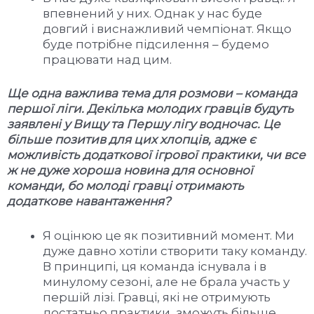
впевнений у них. Однак у нас буде
довгий і виснажливий чемпіонат. Якщо
буде потрібне підсилення – будемо
працювати над цим.
Ще одна важлива тема для розмови – команда
першої ліги. Декілька молодих гравців будуть
заявлені у Вищу та Першу лігу водночас. Це
більше позитив для цих хлопців, адже є
можливість додаткової ігрової практики, чи все
ж не дуже хороша новина для основної
команди, бо молоді гравці отримають
додаткове навантаження?
Я оцінюю це як позитивний момент. Ми
дуже давно хотіли створити таку команду.
В принципі, ця команда існувала і в
минулому сезоні, але не брала участь у
першій лізі. Гравці, які не отримують
достатньо практики, зможуть більше