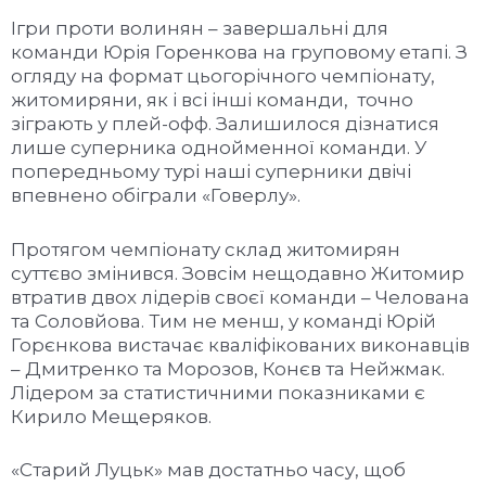
Ігри проти волинян – завершальні для
команди Юрія Горенкова на груповому етапі. З
огляду на формат цьогорічного чемпіонату,
житомиряни, як і всі інші команди, точно
зіграють у плей-офф. Залишилося дізнатися
лише суперника однойменної команди. У
попередньому турі наші суперники двічі
впевнено обіграли «Говерлу».
Протягом чемпіонату склад житомирян
суттєво змінився. Зовсім нещодавно Житомир
втратив двох лідерів своєї команди – Челована
та Соловйова. Тим не менш, у команді Юрій
Горєнкова вистачає кваліфікованих виконавців
– Дмитренко та Морозов, Конєв та Нейжмак.
Лідером за статистичними показниками є
Кирило Мещеряков.
«Старий Луцьк» мав достатньо часу, щоб