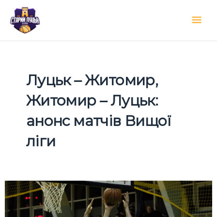
Перейти
Гол
до
вмісту
мен
Луцьк – Житомир,
Житомир – Луцьк:
анонс матчів Вищої
ліги