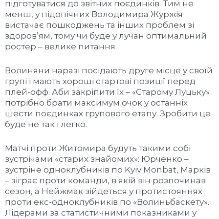
підготуватися до звітних поєдинків. Тим не
менш, у підопічних Володимира Журжія
вистачає пошкоджень та інших проблем зі
здоров’ям, тому чи буде у лучан оптимальний
ростер – велике питання.
Волиняни наразі посідають друге місце у своїй
групі і мають хороші стартові позиції перед
плей-офф. Аби закріпити їх – «Старому Луцьку»
потрібно брати максимум очок у останніх
шести поєдинках групового етапу. Зробити це
буде не так і легко.
Матчі проти Житомира будуть такими собі
зустрічами «старих знайомих»: Юрченко –
зустріне одноклубників по Kyiv Monbat, Марків
– зіграє проти команди, в якій він розпочинав
сезон, а Нейжмак зійдеться у протистояннях
проти екс-одноклубників по «Волиньбаскету».
Лідерами за статистичними показниками у