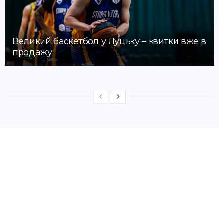
Великий баскетбол у Луцьку – квитки вже в
продажу