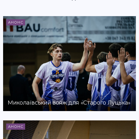
АНОНС
Миколаївський вояж для «Старого Луцька»
АНОНС