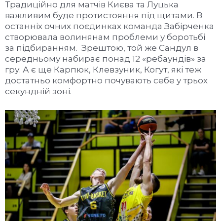
Традиційно для матчів Києва та Луцька
важливим буде протистояння під щитами. В
останніх очних поєдинках команда Забірченка
створювала волинянам проблеми у боротьбі
за підбиранням. Зрештою, той же Сандул в
середньому набирає понад 12 «ребаундів» за
гру. А є ще Карпюк, Клевзуник, Когут, які теж
достатньо комфортно почувають себе у трьох
секундній зоні.