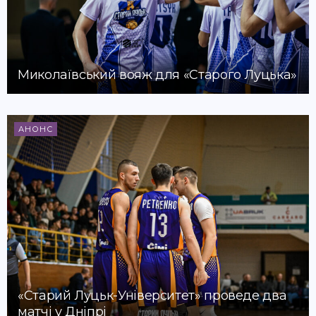
Миколаївський вояж для «Старого Луцька»
АНОНС
«Старий Луцьк-Університет» проведе два
матчі у Дніпрі