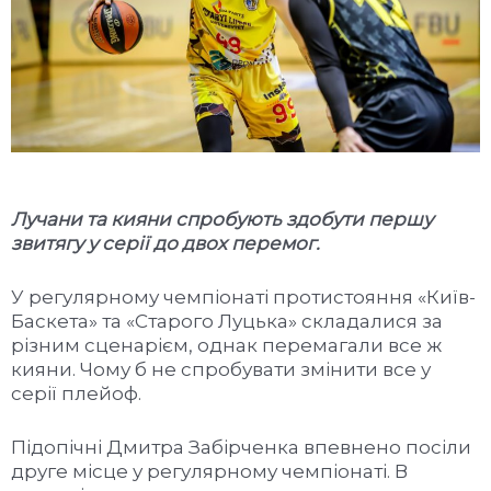
Лучани та кияни спробують здобути першу
звитягу у серії до двох перемог.
У регулярному чемпіонаті протистояння «Київ-
Баскета» та «Старого Луцька» складалися за
різним сценарієм, однак перемагали все ж
кияни. Чому б не спробувати змінити все у
серії плейоф.
Підопічні Дмитра Забірченка впевнено посіли
друге місце у регулярному чемпіонаті. В