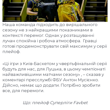
Наша команда підходить до вирішального
сезону не з найкращими показниками в
контексті перемог. Однак у розташуванні
лучан спокійна і робоча атмосфера. Гравці
готові продемонструвати свій максимум у серії
плейоф.
«Ці ігри з Київ-Баскетом у чвертьфінальній серії
будуть для нас, для Луцька, в цьому чемпіонаті
найважливішими матчами сезону» , – сказав у
коментарі пресслужбі ФБУ Антон Мусієнко.
Дійсно, немає що додати. Потрібно зробити
все, для перемоги.
Що: плейоф Суперліги
Favbet