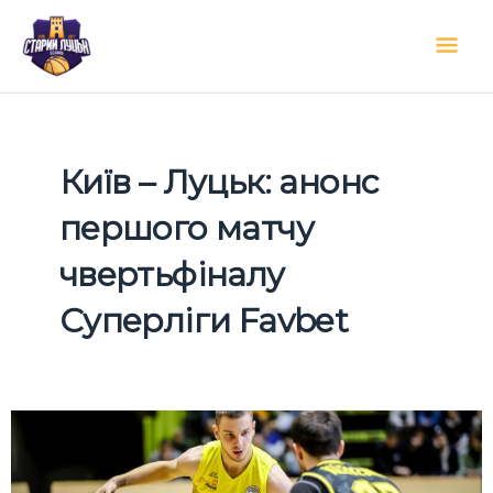
Перейти
Гол
до
вмісту
мен
Київ – Луцьк: анонс
першого матчу
чвертьфіналу
Суперліги Favbet