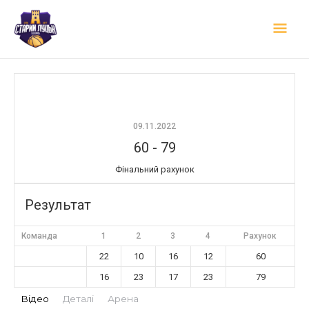
Перейти
Гол
до
вмісту
мен
09.11.2022
60
-
79
Фінальний рахунок
Результат
Команда
1
2
3
4
Рахунок
22
10
16
12
60
16
23
17
23
79
Відео
Деталі
Арена