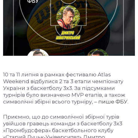
10 та 11 липня в рамках фестивалю Atlas
Weekend відбулися 2 та 3 етапи чемпіонату
України з баскетболу 3х3. За підсумками
турнірів було визначено MVP етапів, а також
символічні збірні всього турніру, –
пише ФБУ.
Приємно, що до символічної збірної турів
увійшов гравець команди з баскетболу 3х3
«Промбудсфера» баскетбольного клубу
«Старий Луцьк-Університет» Дмитро