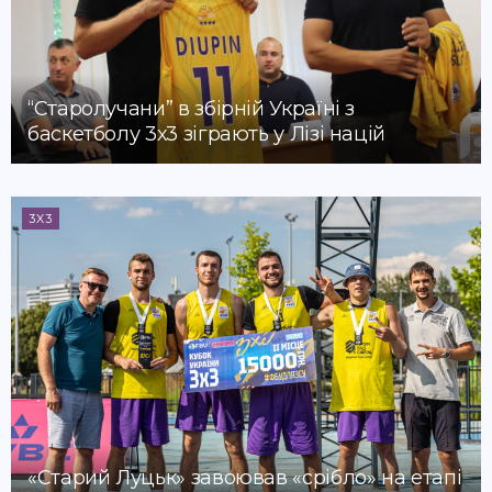
“Старолучани” в збірній Україні з
баскетболу 3х3 зіграють у Лізі націй
3X3
«Старий Луцьк» завоював «срібло» на етапі