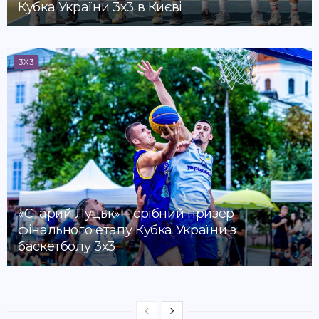
Кубка України 3х3 в Києві
3X3
«Старий Луцьк» – срібний призер
фінального етапу Кубка України з
баскетболу 3х3