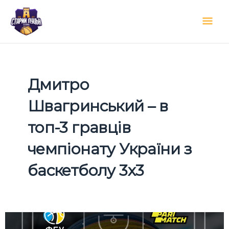
Перейти
Гол
до
вмісту
мен
Дмитро
Швагринський – в
топ-3 гравців
чемпіонату України з
баскетболу 3х3