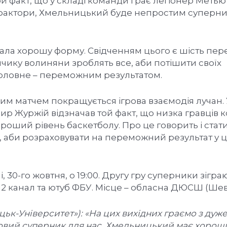
ой факт, що у складі команди грає легіонер Метью 
фактори, Хмельницький буде непростим суперн
ла хорошу форму. Свідченням цього є шість пер
анчику волиняни зроблять все, аби потішити своїх
головне – переможним результатом.
ним матчем покращується ігрова взаємодія лучан.
р Журжій відзначав той факт, що низка гравців 
оший рівень баскетболу. Про це говорить і стати
и, аби розраховувати на переможний результат у 
30-го жовтня, о 19:00. Другу гру суперники зіграю
– 12 канал та ютуб ФБУ. Місце – обласна ДЮСШ (Шев
цьк-Університет»): «На цих вихідних граємо з ду
овий суперник для нас. Хмельницький має хорош