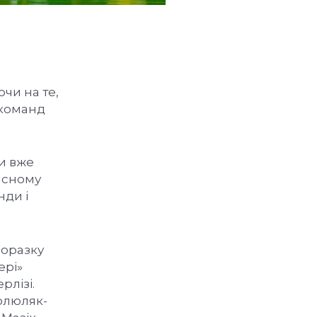
чи на те,
 команд
и вже
ласному
нди і
поразку
ері»
рлізі.
Полюляк-