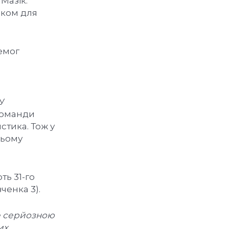
Мазік.
иком для
емог
 У
команди
стика. Тож у
цьому
ть 31-го
ченка 3).
же серйозною
их