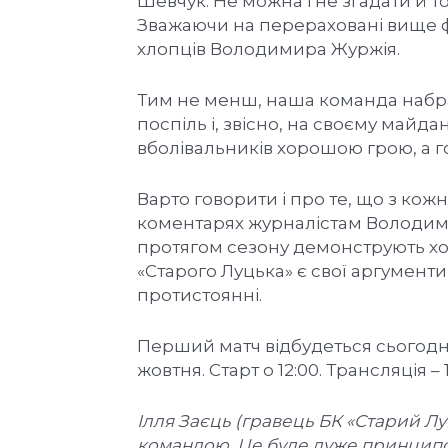
Шевчук. Не можна і не згадати й т
Зважаючи на перераховані вище 
хлопців Володимира Журжія.
Тим не менш, наша команда набра
поспіль і, звісно, на своєму майд
вболівальників хорошою грою, а 
Варто говорити і про те, що з кож
коментарях журналістам Володими
протягом сезону демонструють хор
«Старого Луцька» є свої аргумент
протистоянні.
Перший матч відбудеться сьогодні, 
жовтня. Старт о 12:00. Трансляція 
Ілля Заєць (гравець БК «Старий Лу
командою. Це буде дуже принцип