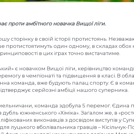
ає проти амбітного новачка Вищої ліги.
у сторінку в своїй історії протистоянь. Незважаю
е протистоятимуть один одному, в складах обох
ринциповості в цих іграх точно вистачатиме.
кий» є новачком Вищої ліги, керівництво команд
ремогу в чемпіонаті та підвищення в класі. В об
нна команда, вже будують палац спорту. Є в кома
ідтверджує серйозні амбіції нашого суперника.
хмельничани, команда здобула 5 перемог. Єдина 
в дубль южненського «Хіміка». Загалом же, в «рост
фікованих виконавців з досвідом виступів у Супе
для луцького вболівальника гравців – Кісільчук-