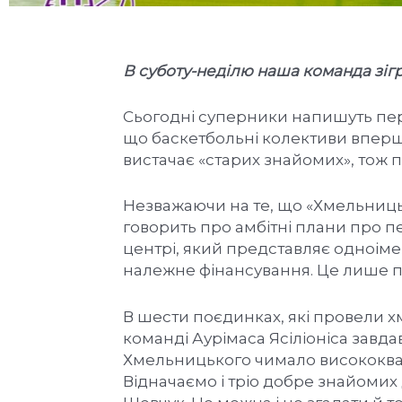
В суботу-неділю наша команда зігр
Сьогодні суперники напишуть перш
що баскетбольні колективи вперш
вистачає «старих знайомих», тож п
Незважаючи на те, що «Хмельниць
говорить про амбітні плани про пе
центрі, який представляє одноіме
належне фінансування. Це лише п
В шести поєдинках, які провели 
команді Аурімаса Ясіліоніса завда
Хмельницького чимало висококвалі
Відначаємо і тріо добре знайомих 