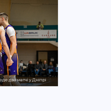
де два матчі у Дніпрі