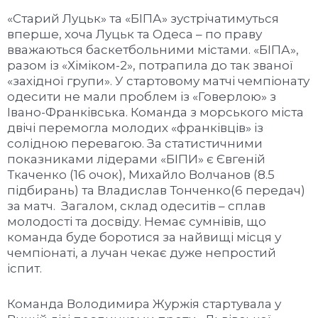
«Старий Луцьк» та «БІПА» зустрічатимуться
вперше, хоча Луцьк та Одеса – по праву
вважаються баскетбольними містами. «БІПА»,
разом із «Хіміком-2», потрапила до так званої
«західної групи». У стартовому матчі чемпіонату
одесити не мали проблем із «Говерлою» з
Івано-Франківська. Команда з морського міста
двічі перемогла молодих «франківців» із
солідною перевагою. За статистичними
показниками лідерами «БІПИ» є Євгеній
Ткаченко (16 очок), Михайло Волчанов (8.5
підбирань) та Владислав Тонченко(6 передач)
за матч. Загалом, склад одеситів – сплав
молодості та досвіду. Немає сумнівів, що
команда буде боротися за найвищі місця у
чемпіонаті, а лучан чекає дуже непростий
іспит.
Команда Володимира Журжія стартувала у