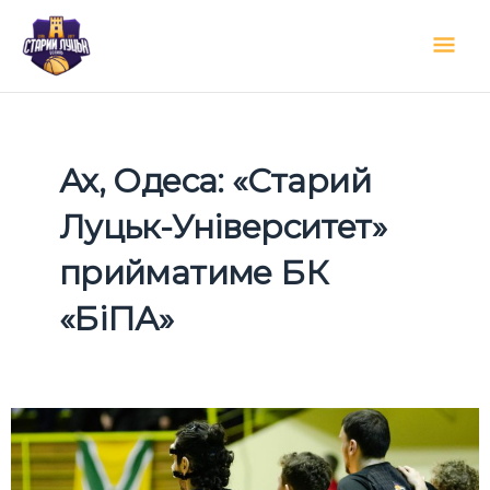
Перейти
Гол
до
вмісту
мен
Ах, Одеса: «Старий
Луцьк-Університет»
прийматиме БК
«БіПА»