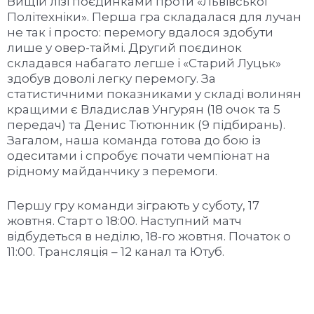
Вищій лізі поєдинками проти «Львівської
Політехніки». Перша гра складалася для лучан
не так і просто: перемогу вдалося здобути
лише у овер-таймі. Другий поєдинок
складався набагато легше і «Старий Луцьк»
здобув доволі легку перемогу. За
статистичними показниками у складі волинян
кращими є Владислав Унгурян (18 очок та 5
передач) та Денис Тютюнник (9 підбирань).
Загалом, наша команда готова до бою із
одеситами і спробує почати чемпіонат на
рідному майданчику з перемоги.
Першу гру команди зіграють у суботу, 17
жовтня. Старт о 18:00. Наступний матч
відбудеться в неділю, 18-го жовтня. Початок о
11:00. Трансляція – 12 канал та Ютуб.