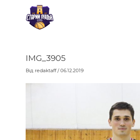
Перейти
до
вмісту
IMG_3905
Навігація
по
Від
redaktaff
/
06.12.2019
запису