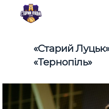
Перейти
до
вмісту
«Старий Луцьк»
«Тернопіль»