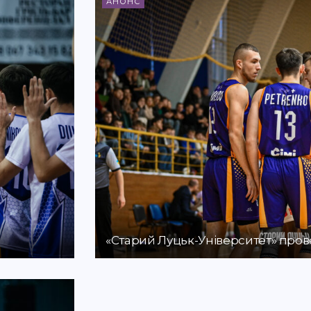
АНОНС
«Старий Луцьк-Університет» прове