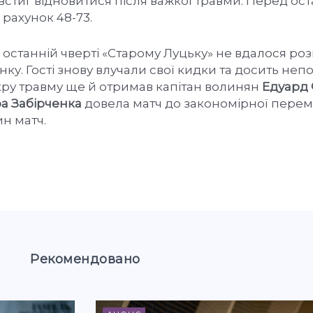
встиг відновитися після важкої травми. Перед ос
рахунок 48-73.
останній чверті «Старому Луцьку» не вдалося ро
нку. Гості знову влучали свої кидки та досить неп
кру травму ще й отримав капітан волинян
Едуард 
а Забірченка
довела матч до закономірної перемо
н матч.
Рекомендовано