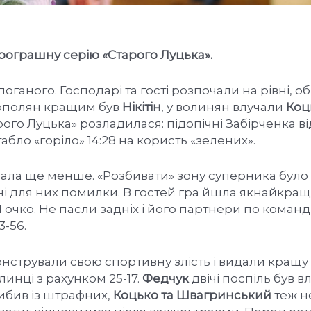
рограшну серію «Старого Луцька».
поганого. Господарі та гості розпочали на рівні, 
нополян кращим був
Нікітін
, у волинян влучали
Коц
арого Луцька» розладилася: підопічні Забірченка в
абло «горіло» 14:28 на користь «зелених».
чала ще менше. «Розбивати» зону суперника було
ні для них помилки. В гостей гра йшла якнайкра
 очко. Не пасли задніх і його партнери по команді
3-56.
стрували свою спортивну злість і видали кращу 
инці з рахунком 25-17.
Федчук
двічі поспіль був в
ибив із штрафних,
Коцько та Швагринський
теж н