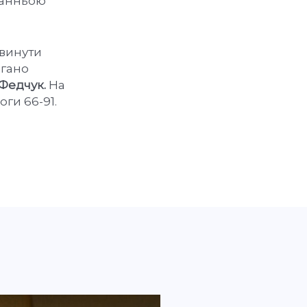
танньою
звинути
огано
Федчук.
На
ги 66-91.