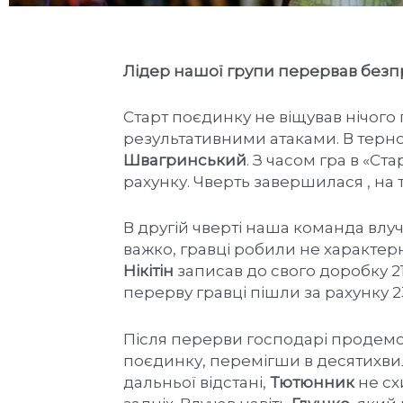
Лідер нашої групи перервав безп
Старт поєдинку не віщував нічого 
результативними атаками. В тер
Швагринський
. З часом гра в «Ст
рахунку. Чверть завершилася , на т
В другій чверті наша команда влу
важко, гравці робили не характер
Нікітін
записав до свого доробку 21
перерву гравці пішли за рахунку 2
Після перерви господарі продемон
поєдинку, перемігши в десятихвил
дальньої відстані,
Тютюнник
не сх