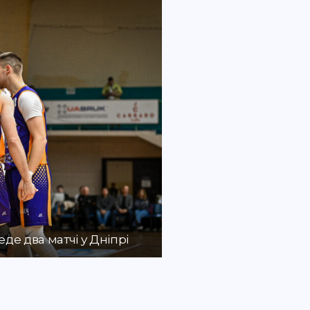
де два матчі у Дніпрі