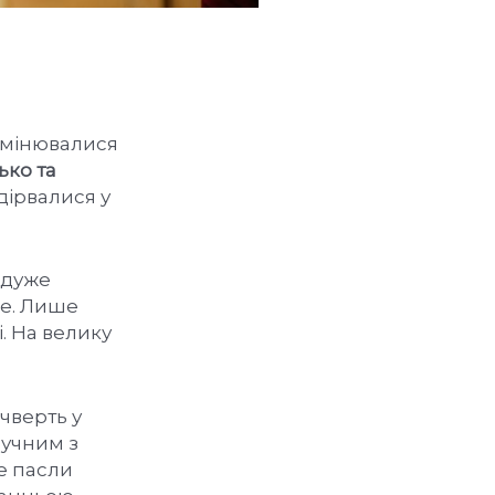
обмінювалися
ько та
ідірвалися у
 дуже
ще. Лише
. На велику
чверть у
лучним з
е пасли