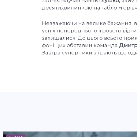
задніх. Влучав навіть
Глушко,
який 
десятихвилинкою на табло «горів» 
Незважаючи на велике бажання, в 
успіх попереднього ігрового відти
захищалися. До цього всього при
фоні цих обставин команда
Дмитр
Завтра суперники зіграють ще оди