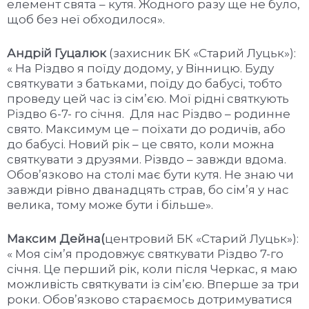
елемент свята – кутя. Жодного разу ще не було,
щоб без неї обходилося».
Андрій Гуцалюк
(захисник БК «Старий Луцьк»):
« На Різдво я поїду додому, у Вінницю. Буду
святкувати з батьками, поїду до бабусі, тобто
проведу цей час із сім’єю. Мої рідні святкують
Різдво 6-7- го січня. Для нас Різдво – родинне
свято. Максимум це – поїхати до родичів, або
до бабусі. Новий рік – це свято, коли можна
святкувати з друзями. Різвдо – завжди вдома.
Обов’язково на столі має бути кутя. Не знаю чи
завжди рівно дванадцять страв, бо сім’я у нас
велика, тому може бути і більше».
Максим Дейна(
центровий БК «Старий Луцьк»):
« Моя сім’я продовжує святкувати Різдво 7-го
січня. Це перший рік, коли після Черкас, я маю
можливість святкувати із сім’єю. Вперше за три
роки. Обов’язково стараємось дотримуватися