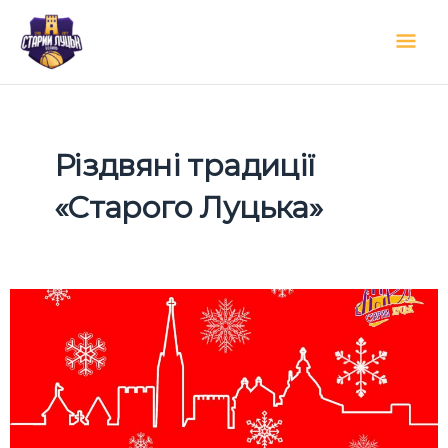
Перейти
Гол
до
вмісту
мен
Різдвяні традиції
«Старого Луцька»