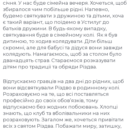
січня. У нас буде сімейна вечеря. Хочеться, щоб
збиралося чим побільше рідні. Напевно,
будемо святкувати з дружиною та дітьми, хоча
є такий варіант, що поїдемо в Устилуг до
батьків дружини. В будь-якому випадку,
святкування буде в сімейному колі. Як я був
дитиною, то ходив колядувати. Діти більш
скромні, але для бабусі та дідуся вони завжди
колядують. Намагаємось, щоб за столом було
дванадцять страв. Стараємося розказувати
дітям про традиції та обряди Різдва.
Відпускаємо гравців на два дні до рідних, щоб
вони відсвяткували Різдво в родинному колі.
Розраховуємо на те, що всі поставляться
професійно до своїх обов’язків, тому
відпускаємо без жодних побоювань. Хлопці
знають, що клуб та вболівальники на них
розраховують. Загалом же, хочеться привітати
всіх з святом Різдва. Побажати миру, затишку,