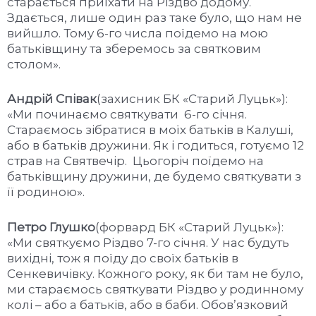
старається приїхати на Різдво додому.
Здається, лише один раз таке було, що нам не
вийшло. Тому 6-го числа поїдемо на мою
батьківщину та зберемось за святковим
столом».
Андрій Співак
(захисник БК «Старий Луцьк»):
«Ми починаємо святкувати 6-го січня.
Стараємось зібратися в моїх батьків в Калуші,
або в батьків дружини. Як і годиться, готуємо 12
страв на Святвечір. Цьогоріч поїдемо на
батьківщину дружини, де будемо святкувати з
її родиною».
Петро Глушко
(форвард БК «Старий Луцьк»):
«Ми святкуємо Різдво 7-го січня. У нас будуть
вихідні, тож я поїду до своїх батьків в
Сенкевичівку. Кожного року, як би там не було,
ми стараємось святкувати Різдво у родинному
колі – або а батьків, або в баби. Обов’язковий