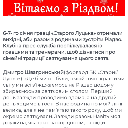
6-7- го січня гравці «Старого Луцька» отримали
вихідні, аби разом з родинами зустріти Різдво.
Клубна прес-служба поспілкувалася із
гравцями та тренерами, щоб дізнатися про
сімейні традиції святкування цього свята.
Дмитро Швагринський
(форвард БК «Старий
Луцьк»): «Де б ми не були, в якій точці країни чи
світу ми всі з’їжджаємось на Різдво додому,
збираємось за святковим столом. Перший
день завжди проводимо вдома, а на другий
день ходимо в гості. В нас родина по моїй лінії
велика, але я не пам’ятаю такого року, щоб ми
окремо святкували. Завжди разом. Навіть моя
дружина, яка грає за кордоном, завжди