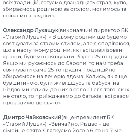
всіх традицій, готуємо дванадцять страв, кутю,
збираємось родиною за столом, молимось та
співаємо колядки ».
Олександр Лукашук
(виконавчий директор БК
«Старий Луцьк»): « В цьому році ми ще будемо
святкувати за старим стилем, але я сподіваюся,
що в наступному році ми, як і всі цивілізовані
країни, будемо святкувати Різдво 25-го грудня.
Якщо ми рухаємось до Європи, то нам треба
святкувати саме 25-го грудня. Традиційно,
збираємось на вечерю вдома. Колись, як я ще
був дитиною, були живі дідусь та бабуся, на
Різдво ми їздили до них в село. Після того, як їх
не стало, то приїжджаємо до батьків і всі разом
проводимо це свято».
Дмитро Чайковський
(віце-президент БК
«Старий Луцьк») «Звичайно, Різдво – це
сімейне свято. Святкуємо його з 6-го на 7-ме