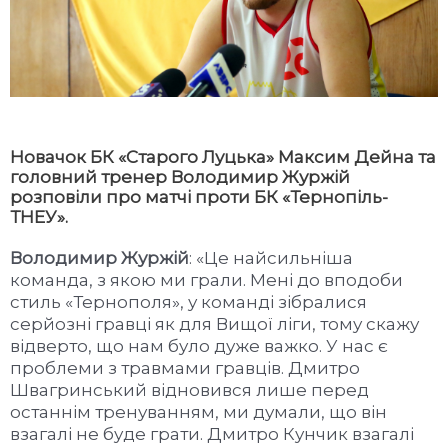
Новачок БК «Старого Луцька» Максим Дейна та
головний тренер Володимир Журжій
розповіли про матчі проти БК «Тернопіль-
ТНЕУ».
Володимир Журжій
: «Це найсильніша
команда, з якою ми грали. Мені до вподоби
стиль «Тернополя», у команді зібралися
серйозні гравці як для Вищої ліги, тому скажу
відверто, що нам було дуже важко. У нас є
проблеми з травмами гравців. Дмитро
Швагринський відновився лише перед
останнім тренуванням, ми думали, що він
взагалі не буде грати. Дмитро Кунчик взагалі