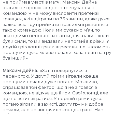
не приймав участі в матчі. Максим Дейна
взагалі не провів жодного тренування з
командою. Я не можу висловити претензії
гравцям, які відіграли по 35 хвилин, адже дуже
важко всю гру приймати правильні рішення з
такою командою. Коли ми рухаємо м’яч, то
знаходимо непогані варіанти для атаки – коли
були сили, то ми видавали непогані відрізки. У
другій грі хлопці грали агресивніше, натомість
першу ми дуже мляво почали, хоча план на гру
був інший»
Максим Дейна
: «Хотів повернутися з
перемогою. У другій грі ми зіграли краще,
першу ми почали дуже погано. Можливо,
спрацював той фактор, що я не зігрався з
командою, не відчув ще її гри. Свої хлопці, але
ще не встиг зігратися. У першій грі ми дуже
погано зіграли в захисті, другу гру ми добре
почали, але не вистачило концентрації. Нас