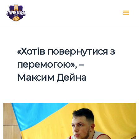
Перейти
Гол
до
вмісту
мен
«Хотів повернутися з
перемогою», –
Максим Дейна