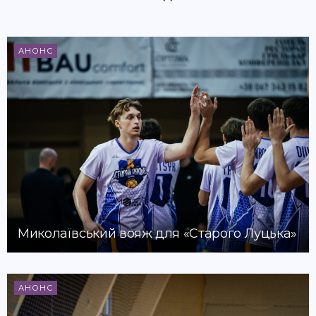
АНОНС
Миколаївський вояж для «Старого Луцька»
АНОНС