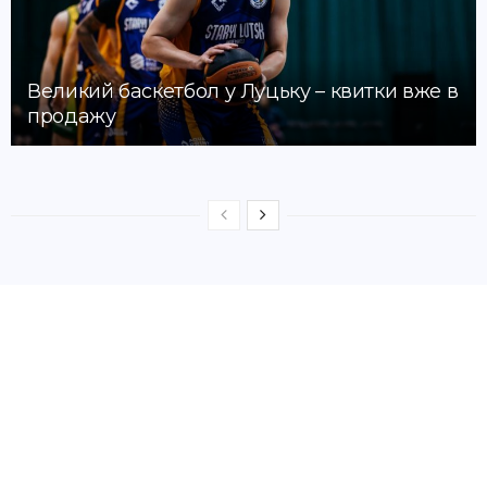
Великий баскетбол у Луцьку – квитки вже в
продажу