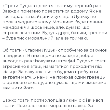
«Проти Луцька вдома я гратиму перший раз.
Завжди приємно повертатися додому. Як не
господар на майданчику я ще в Луцьку не
провів жодного матчу. Можливо, буде певний
мандраж чи щось інше, але, думаю, що
справлюся з цим. Будуть друзі, батьки, тренери
– буде тиск моральний, але витримаю.
Обіграти «Старий Луцьк» спробуємо за рахунок
швидкості. В них вдома не завжди добре
виходить реалізовувати штрафні. Будемо грати
агресивно в атаці, намагатися проходити під
кільце. За рахунок цього будемо пробувати
виграти матч. З нами не приїхав один гравець
стартового складу, але думаю, що ми зможемо
замінити його.
Важко грати проти хлопців з яким ріс і вчився
грати. Психологічно і морально важко. За