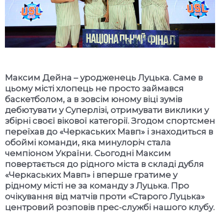
Максим Дейна – уродженець Луцька. Саме в
цьому місті хлопець не просто займався
баскетболом, а в зовсім юному віці зумів
дебютувати у Суперлізі, отримувати виклики у
збірні своєї вікової категорії. Згодом спортсмен
переїхав до «Черкаських Мавп» і знаходиться в
обоймі команди, яка минулоріч стала
чемпіоном України. Сьогодні Максим
повертається до рідного міста в складі дубля
«Черкаських Мавп» і вперше гратиме у
рідному місті не за команду з Луцька. Про
очікування від матчів проти «Старого Луцька»
центровий розповів прес-службі нашого клубу.