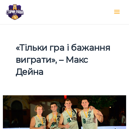
Перейти
Гол
до
вмісту
мен
«Тільки гра і бажання
виграти», – Макс
Дейна