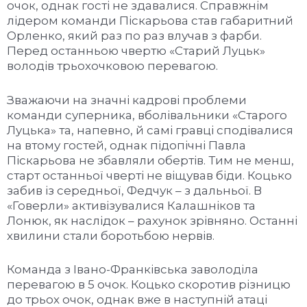
очок, однак гості не здавалися. Справжнім
лідером команди Піскарьова став габаритний
Орленко, який раз по раз влучав з фарби.
Перед останньою чвертю «Старий Луцьк»
володів трьохочковою перевагою.
Зважаючи на значні кадрові проблеми
команди суперника, вболівальники «Старого
Луцька» та, напевно, й самі гравці сподівалися
на втому гостей, однак підопічні Павла
Піскарьова не збавляли обертів. Тим не менш,
старт останньої чверті не віщував біди. Коцько
забив із середньої, Федчук – з дальньої. В
«Говерли» активізувалися Калашніков та
Лонюк, як наслідок – рахунок зрівняно. Останні
хвилини стали боротьбою нервів.
Команда з Івано-Франківська заволоділа
перевагою в 5 очок. Коцько скоротив різницю
до трьох очок, однак вже в наступній атаці