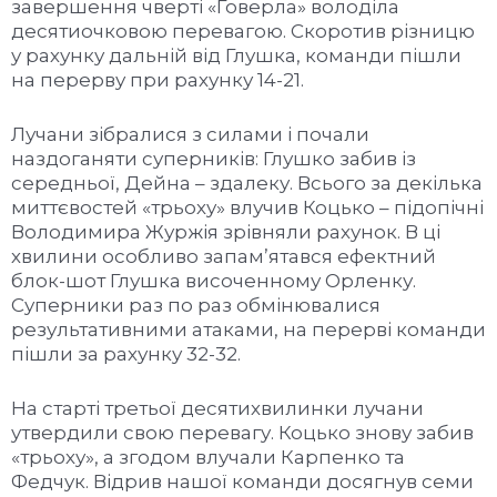
завершення чверті «Говерла» володіла
десятиочковою перевагою. Скоротив різницю
у рахунку дальній від Глушка, команди пішли
на перерву при рахунку 14-21.
Лучани зібралися з силами і почали
наздоганяти суперників: Глушко забив із
середньої, Дейна – здалеку. Всього за декілька
миттєвостей «трьоху» влучив Коцько – підопічні
Володимира Журжія зрівняли рахунок. В ці
хвилини особливо запам’ятався ефектний
блок-шот Глушка височенному Орленку.
Суперники раз по раз обмінювалися
результативними атаками, на перерві команди
пішли за рахунку 32-32.
На старті третьої десятихвилинки лучани
утвердили свою перевагу. Коцько знову забив
«трьоху», а згодом влучали Карпенко та
Федчук. Відрив нашої команди досягнув семи