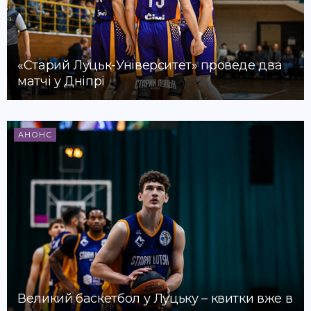
«Старий Луцьк-Університет» проведе два
матчі у Дніпрі
АНОНС
Великий баскетбол у Луцьку – квитки вже в