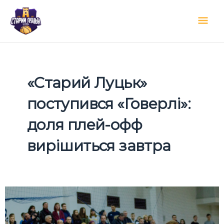
Перейти
Гол
до
вмісту
мен
«Старий Луцьк»
поступився «Говерлі»:
доля плей-офф
вирішиться завтра